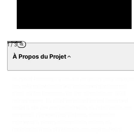
1
/
3
À Propos du Projet
Le projet Panasonic a été mis en œuvre pour apporte
une solution définitive aux problèmes d'infiltration
d'eau sur les terrasses, sur une superficie de 1200
mètres carrés. Le point de départ de cet important
projet a été une analyse détaillée de l'état actuel des
terrasses. L'examen des surfaces céramiques
existantes a permis d'identifier la source de
l'infiltration d'eau et l'étendue des dégâts. Notre