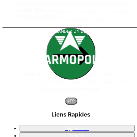
Apprêt Époxy
solutions d'isolation et de revêtement de haute
Polyurée Pure
qualité. Décrivez-nous vos besoins et nous vous
Peinture Aliphatique
préparerons une solution sur mesure.
DEMANDER UN DEVIS
Leader mondial des systèmes de revêtement
polyurée, façonnant les projets d'entreprise avec
des solutions supérieures.
🌐
FR
Liens Rapides
Uygulamalar
Projeler