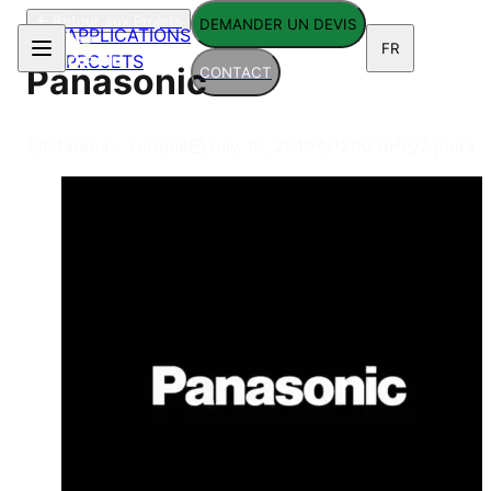
Retour aux Projets
DEMANDER UN DEVIS
APPLICATIONS
FR
PROJETS
Panasonic
CONTACT
Istanbul - Turquie
July 12, 2019
1200
m²
7 jours