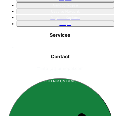
Armopol Köşesi
Uzay ve Havacılık
Polyurea Kaplama
İletişim
Services
Contact
📧
info [at] armopol.com
OBTENIR UN DEVIS