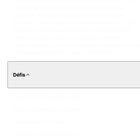
d'eau sur les terrasses, ce qui a constitué une grande
réussite. Grâce à la haute qualité des matériaux
utilisés et au travail méticuleux de notre équipe
d'experts, les terrasses ont été rendues aptes à être
utilisées en toute sécurité pendant de nombreuses
années. Le projet a une fois de plus démontré
l'importance du choix des matériaux appropriés et d
techniques d'application dans l'étanchéité.
Défis
Étanchéité de grande surface
Surface céramique existante
Contraintes de temps
Conditions météorologiques