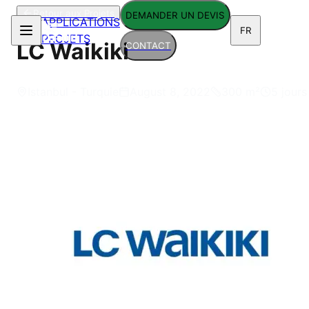
Retour aux Projets
DEMANDER UN DEVIS
APPLICATIONS
FR
PROJETS
LC Waikiki
CONTACT
Istanbul - Turquie
August 8, 2022
300
m²
5 jours