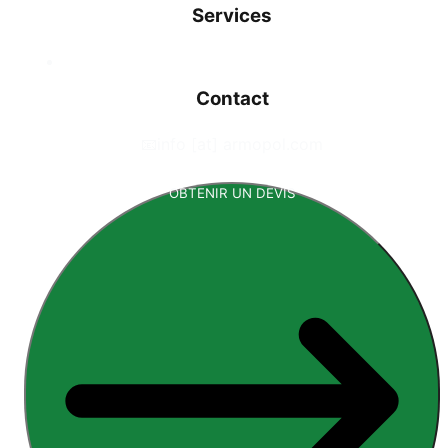
Services
Contact
📧
info [at] armopol.com
OBTENIR UN DEVIS