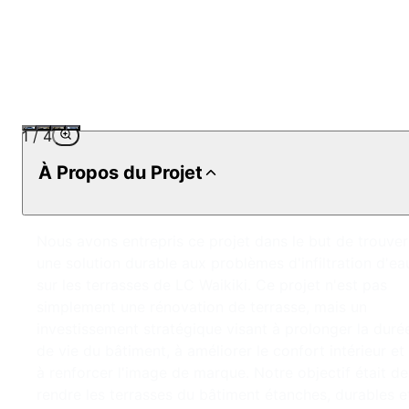
1
/
4
À Propos du Projet
Nous avons entrepris ce projet dans le but de trouver
une solution durable aux problèmes d'infiltration d'ea
sur les terrasses de LC Waikiki. Ce projet n'est pas
simplement une rénovation de terrasse, mais un
investissement stratégique visant à prolonger la duré
de vie du bâtiment, à améliorer le confort intérieur et
à renforcer l'image de marque. Notre objectif était de
rendre les terrasses du bâtiment étanches, durables e