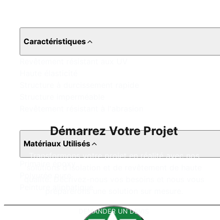
Caractéristiques
Revêtement résistant aux UV
Haute élasticité
Structure à durcissement rapide
Structure imperméable
Revêtement résistant à l'abrasion
Démarrez Votre Projet
Matériaux Utilisés
Transformons votre projet en réalité avec nos
Primaire époxy
solutions d'isolation et de revêtement de haute
Polyurée pure
qualité. Décrivez-nous vos besoins et nous vous
Peinture aliphatique
préparerons une solution sur mesure.
DEMANDER UN DEVIS