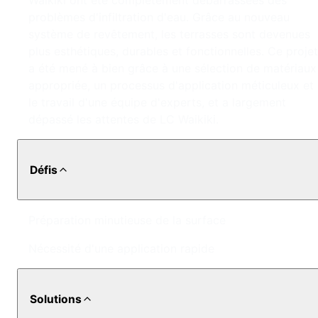
Waikiki ont été complètement débarrassées des
problèmes d'infiltration d'eau. Grâce au nouveau
système de revêtement, les terrasses sont devenues
plus esthétiques, durables et fonctionnelles. Ce projet
a été mené à bien grâce à une sélection de matériaux
appropriée, un processus d'application méticuleux et
le travail d'une équipe d'experts, et a largement
dépassé les attentes de LC Waikiki.
Défis
Préparation minutieuse de la surface
Nécessité d'une application rapide
Solutions