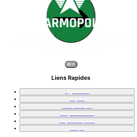
Leader mondial des systèmes de revêtement
polyurée, façonnant les projets d'entreprise avec
des solutions supérieures.
🌐
FR
Liens Rapides
Uygulamalar
Projeler
Armopol Köşesi
Uzay ve Havacılık
Polyurea Kaplama
İletişim