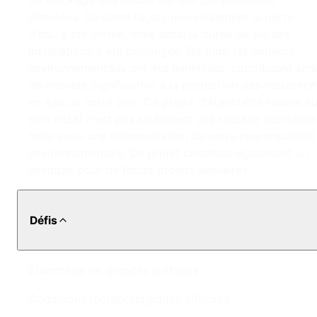
de stockage des boues ont été complètement
éliminées. De cette façon, non seulement la perte
d'eau a été évitée, mais aussi la durée de vie des
installations a été prolongée. De plus, les impacts
environnementaux ont été minimisés, contribuant ains
de manière significative à la protection des ressource
en eau de notre ville. Ce projet d'étanchéité réalisé a
sein d'İSKİ n'est pas seulement une réussite technique
mais aussi une démonstration de notre responsabilité
environnementale. Ce projet constitue également un
exemple pour de futurs projets similaires.
Défis
Étanchéité de grandes surfaces
Conditions météorologiques difficiles