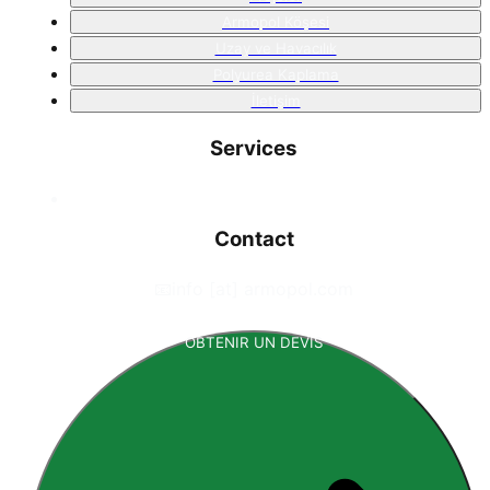
Armopol Köşesi
Uzay ve Havacılık
Polyurea Kaplama
İletişim
Services
Contact
📧
info [at] armopol.com
OBTENIR UN DEVIS