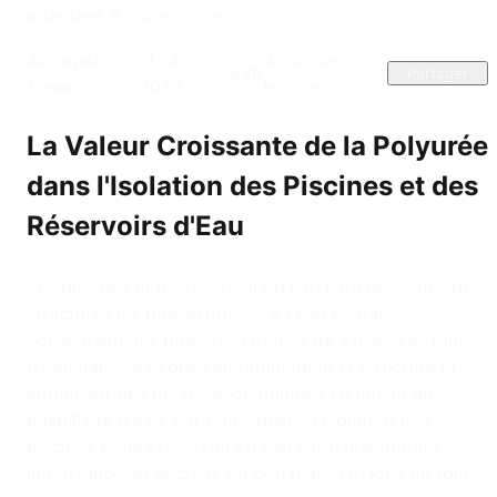
adaptées à votre projet.
Armopol
11 juin
4
min de
436
Partager
Team
2025
lecture
La Valeur Croissante de la Polyurée
dans l'Isolation des Piscines et des
Réservoirs d'Eau
Les piscines et les réservoirs d'eau sont les zones des
structures les plus exposées à l'eau et, par
conséquent, les plus susceptibles de s'user. Les fuites
d'eau dans ces zones endommagent la structure et
entraînent des pertes économiques en raison du
gaspillage d'eau. Par conséquent, l'isolation des
piscines et des réservoirs d'eau est d'une grande
importance, et le choix du bon matériau joue un rôle