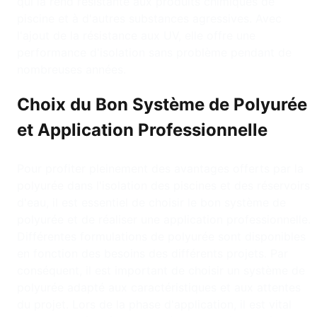
qui la rend résistante aux produits chimiques de
piscine et à d'autres substances agressives. Avec
l'ajout de la résistance aux UV, elle offre une
performance d'isolation sans problème pendant de
nombreuses années.
Choix du Bon Système de Polyurée
et Application Professionnelle
Pour profiter pleinement des avantages offerts par la
polyurée dans l'isolation des piscines et des réservoirs
d'eau, il est essentiel de choisir le bon système de
polyurée et de réaliser une application professionnelle.
Différentes formulations de polyurée sont disponibles
en fonction des besoins des différents projets. Par
conséquent, il est important de choisir un système de
polyurée adapté aux caractéristiques et aux attentes
du projet. Lors de la phase d'application, il est vital