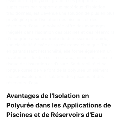
essentiel. La polyurée, grâce à ses propriétés
supérieures par rapport aux matériaux d'isolation
traditionnels, est devenue une solution de plus en plus
privilégiée pour l'isolation des piscines et des
réservoirs d'eau. La polyurée offre des avantages
inégalés dans l'isolation des piscines et des réservoirs
d'eau grâce à sa propriété de durcissement rapide,
son élasticité élevée et sa résistance chimique. Tout
en garantissant l'étanchéité, elle forme également un
revêtement flexible sur la surface, minimisant ainsi le
risque de fissuration et d'usure. Sa durabilité et sa
longue durée de vie font de la polyurée un élément
indispensable pour l'isolation des piscines et des
réservoirs d'eau.
Avantages de l'Isolation en
Polyurée dans les Applications de
Piscines et de Réservoirs d'Eau