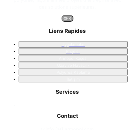
des solutions supérieures.
🌐
FR
Liens Rapides
Uygulamalar
Projeler
Armopol Köşesi
Uzay ve Havacılık
Polyurea Kaplama
İletişim
Services
Contact
📧
info [at] armopol.com