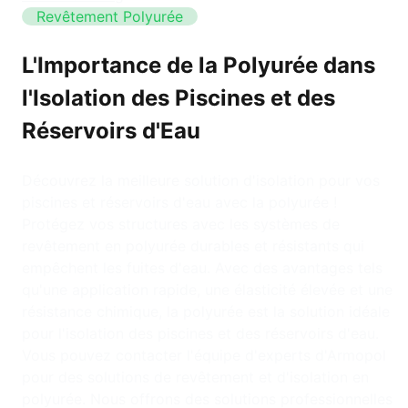
Revêtement Polyurée
L'Importance de la Polyurée dans
l'Isolation des Piscines et des
Réservoirs d'Eau
Découvrez la meilleure solution d'isolation pour vos
piscines et réservoirs d'eau avec la polyurée !
Protégez vos structures avec les systèmes de
revêtement en polyurée durables et résistants qui
empêchent les fuites d'eau. Avec des avantages tels
qu'une application rapide, une élasticité élevée et une
résistance chimique, la polyurée est la solution idéale
pour l'isolation des piscines et des réservoirs d'eau.
Vous pouvez contacter l'équipe d'experts d'Armopol
pour des solutions de revêtement et d'isolation en
polyurée. Nous offrons des solutions professionnelles