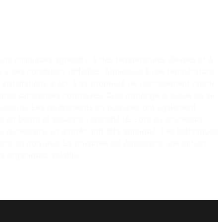
uits chimiques agressifs, à des températures élevées et à
 à ces conditions difficiles. Appliquée à une température
installations grâce à sa propriété de durcissement rapide.
utres substances corrosives. Cela prolonge la durée de vie
a sécurité. Les revêtements en polyurée ont également
s en béton et assurant l'étanchéité. Lors du processus
si nécessaire, un apprêt doit être appliqué. Des techniques
ement en polyurée. La polyurée est également une option
 organiques volatils).