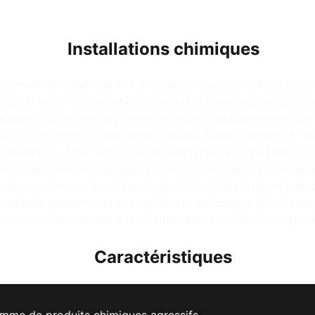
Installations chimiques
 spéciale en raison de leur exposition constante à des prod
e est une solution idéale offrant une résistance supérieure
ion, la polyurée augmente l'efficacité opérationnelle des 
ion à long terme contre divers acides, bases, solvants et a
installation, réduit les coûts de maintenance et améliore l
mpêchant ainsi la propagation des fissures dans les surface
ande importance ; la surface doit être nettoyée, dépolie et, 
e qualité garantissent la longévité et l'efficacité du revêt
nvironnement car elle a une faible teneur en COV (composés
Caractéristiques
amme de produits chimiques agressifs