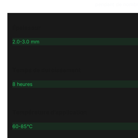
pendant de nombreu
Épaisseur
2.0-3.0 mm
Temps de durcissement
8 heures
Température d'application
60-85°C