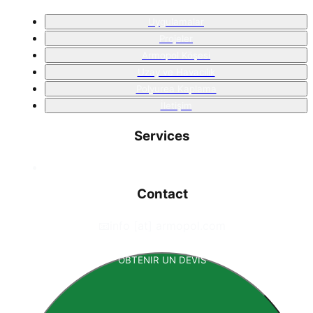
Uygulamalar
Projeler
Armopol Köşesi
Uzay ve Havacılık
Polyurea Kaplama
İletişim
Services
Contact
📧
info [at] armopol.com
OBTENIR UN DEVIS