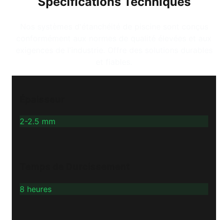
Spécifications Techniques
Nos systèmes d'étanchéité de piscine sont conçus
conformément aux normes de qualité élevées et aux
exigences de l'industrie. Offre des solutions durables
et fiables.
Épaisseur
2-2.5 mm
Temps de Durcissement
8 heures