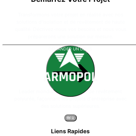
Transformons votre projet en réalité avec nos
solutions d'isolation et de revêtement de haute
qualité. Décrivez-nous vos besoins et nous vous
préparerons une solution sur mesure.
DEMANDER UN DEVIS
Leader mondial des systèmes de revêtement
polyurée, façonnant les projets d'entreprise avec
des solutions supérieures.
🌐
FR
Liens Rapides