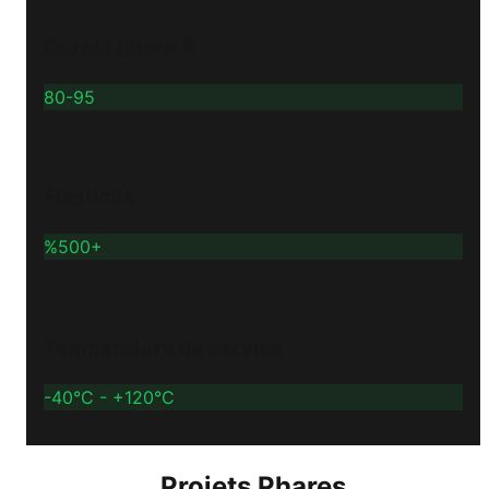
Dureté Shore A
80-95
Élasticité
%500+
Température de service
-40°C - +120°C
Projets Phares