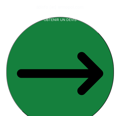
📧
info [at] armopol.com
OBTENIR UN DEVIS