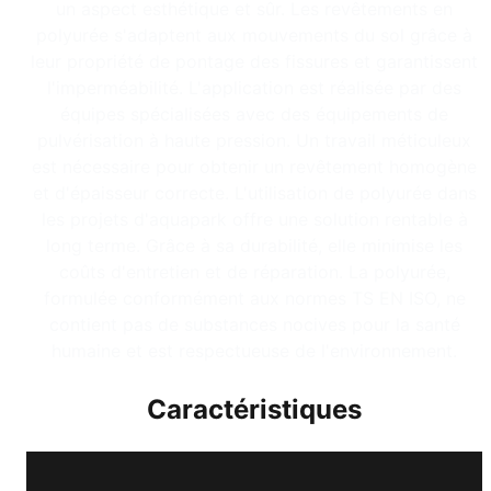
un aspect esthétique et sûr. Les revêtements en
polyurée s'adaptent aux mouvements du sol grâce à
leur propriété de pontage des fissures et garantissent
l'imperméabilité. L'application est réalisée par des
équipes spécialisées avec des équipements de
pulvérisation à haute pression. Un travail méticuleux
est nécessaire pour obtenir un revêtement homogène
et d'épaisseur correcte. L'utilisation de polyurée dans
les projets d'aquapark offre une solution rentable à
long terme. Grâce à sa durabilité, elle minimise les
coûts d'entretien et de réparation. La polyurée,
formulée conformément aux normes TS EN ISO, ne
contient pas de substances nocives pour la santé
humaine et est respectueuse de l'environnement.
Caractéristiques