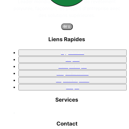
Leader mondial des systèmes de revêtement
polyurée, façonnant les projets d'entreprise avec
des solutions supérieures.
🌐
FR
Liens Rapides
Uygulamalar
Projeler
Armopol Köşesi
Uzay ve Havacılık
Polyurea Kaplama
İletişim
Services
Contact