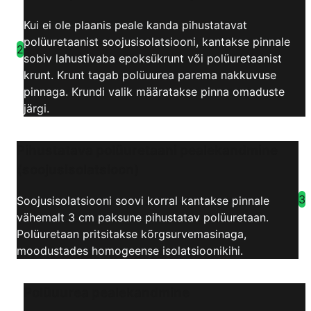
Kui ei ole plaanis peale kanda pihustatavat
polüuretaanist soojusisolatsiooni, kantakse pinnale
2
sobiv lahustivaba epoksükrunt või polüuretaanist
krunt. Krunt tagab polüuurea parema nakkuvuse
pinnaga. Krundi valik määratakse pinna omaduste
järgi.
Pihustatava polüuretaani pealekandmine
(soojusisolatsioon)
3
Soojusisolatsiooni soovi korral kantakse pinnale
vähemalt 3 cm paksune pihustatav polüuretaan.
Polüuretaan pritsitakse kõrgsurvemasinaga,
moodustades homogeense isolatsioonikihi.
Polüuurea pealekandmine