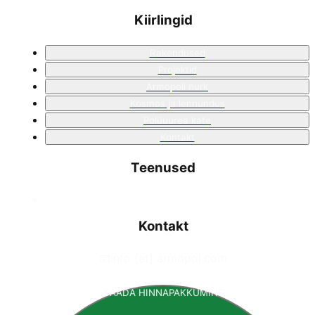
Kiirlingid
Rakendused
Projektid
Armopoli nurk
Kosmos ja lennundus
Polüuurea kate
Kontakt
Teenused
Kontakt
📧
info [at] armopol.com
SAADA HINNAPAKKUMINE