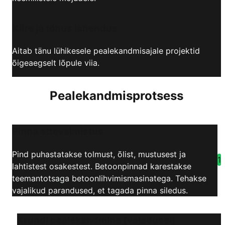
Kiire ja tõhus lahendus
Aitab tänu lühikesele pealekandmisajale projektid
õigeaegselt lõpule viia.
Pealekandmisprotsess
Pinna ettevalmistus
Pind puhastatakse tolmust, õlist, mustusest ja
1
lahtistest osakestest. Betoonpinnad karestakse
teemantotsaga betoonlihvimismasinatega. Tehakse
vajalikud parandused, et tagada pinna siledus.
Krundi pealekandmine (vajadusel)