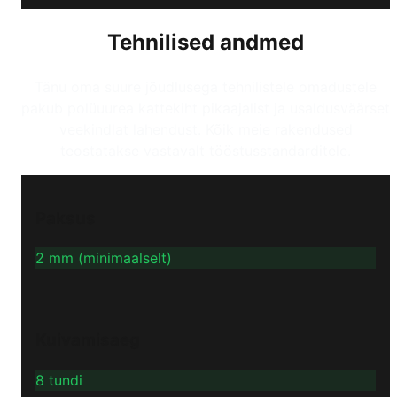
Tehnilised andmed
Tänu oma suure jõudlusega tehnilistele omadustele
pakub polüuurea kattekiht pikaajalist ja usaldusväärset
veekindlat lahendust. Kõik meie rakendused
teostatakse vastavalt tööstusstandarditele.
Paksus
2 mm (minimaalselt)
Kuivamisaeg
8 tundi