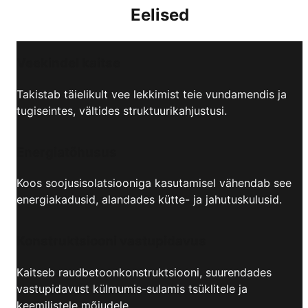
Eelised
Veekindel kaitse
Takistab täielikult vee lekkimist teie vundamendis ja
tugiseintes, vältides struktuurikahjustusi.
Energiatõhusus
Koos soojusisolatsiooniga kasutamisel vähendab see
energiakadusid, alandades kütte- ja jahutuskulusid.
Konstruktsiooni vastupidavus
Kaitseb raudbetoonkonstruktsiooni, suurendades
vastupidavust külmumis-sulamis tsüklitele ja
keemilistele mõjudele.