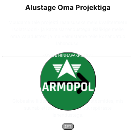
Alustage Oma Projektiga
Muudame teie projekti reaalsuseks meie kvaliteetsete
isolatsiooni- ja katmislahendustega. Rääkige meile
oma vajadustest ja me valmistame teile kohandatud
lahenduse.
KÜSIGE HINNAPAKKUMIST
Globaalne liider polüuurea katetesüsteemides, mis
suunab ettevõtte projekte suurepäraste
lahendustega.
🌐
ET