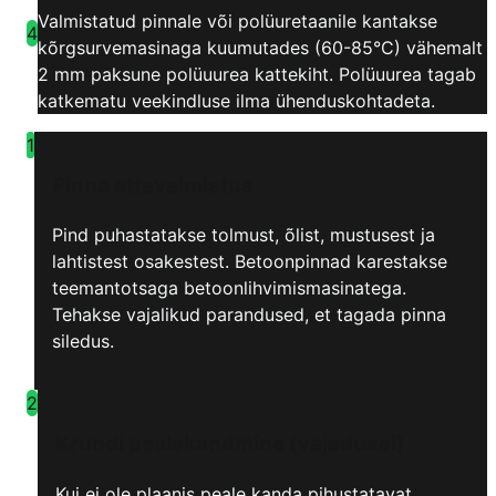
Valmistatud pinnale või polüuretaanile kantakse
4
kõrgsurvemasinaga kuumutades (60-85°C) vähemalt
2 mm paksune polüuurea kattekiht. Polüuurea tagab
katkematu veekindluse ilma ühenduskohtadeta.
1
Pinna ettevalmistus
Pind puhastatakse tolmust, õlist, mustusest ja
lahtistest osakestest. Betoonpinnad karestakse
teemantotsaga betoonlihvimismasinatega.
Tehakse vajalikud parandused, et tagada pinna
siledus.
2
Krundi pealekandmine (vajadusel)
Kui ei ole plaanis peale kanda pihustatavat