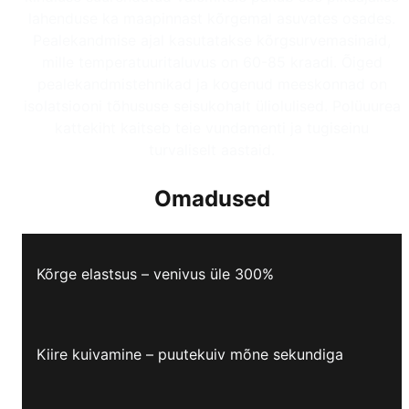
lahenduse ka maapinnast kõrgemal asuvates osades.
Pealekandmise ajal kasutatakse kõrgsurvemasinaid,
mille temperatuuritaluvus on 60-85 kraadi. Õiged
pealekandmistehnikad ja kogenud meeskonnad on
isolatsiooni tõhususe seisukohalt üliolulised. Polüuurea
kattekiht kaitseb teie vundamenti ja tugiseinu
turvaliselt aastaid.
Omadused
Kõrge elastsus – venivus üle 300%
Kiire kuivamine – puutekuiv mõne sekundiga