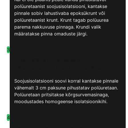
polüuretaanist soojusisolatsiooni, kantakse
pinnale sobiv lahustivaba epoksükrunt või
polüuretaanist krunt. Krunt tagab polüuurea
parema nakkuvuse pinnaga. Krundi valik
määratakse pinna omaduste järgi.
3
Pihustatava polüuretaani
pealekandmine (soojusisolatsioon)
Soojusisolatsiooni soovi korral kantakse pinnale
vähemalt 3 cm paksune pihustatav polüuretaan.
Polüuretaan pritsitakse kõrgsurvemasinaga,
moodustades homogeense isolatsioonikihi.
4
Polüuurea pealekandmine