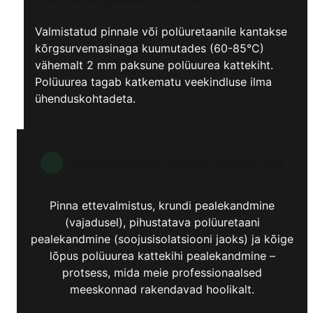
Valmistatud pinnale või polüuretaanile kantakse
kõrgsurvemasinaga kuumutades (60-85°C)
vähemalt 2 mm paksune polüuurea kattekiht.
Polüuurea tagab katkematu veekindluse ilma
ühenduskohtadeta.
Pealekandmisprotsessi kokkuvõte
Pinna ettevalmistus, krundi pealekandmine
(vajadusel), pihustatava polüuretaani
pealekandmine (soojusisolatsiooni jaoks) ja kõige
lõpus polüuurea kattekihi pealekandmine –
protsess, mida meie professionaalsed
meeskonnad rakendavad hoolikalt.