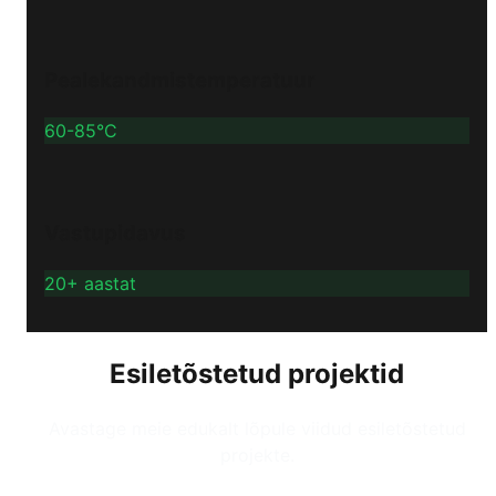
Pealekandmistemperatuur
60-85°C
Vastupidavus
20+ aastat
Esiletõstetud projektid
Avastage meie edukalt lõpule viidud esiletõstetud
projekte.