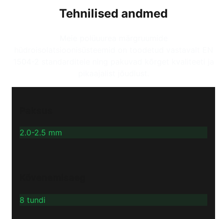
Tehnilised andmed
Meie polüuurea märgruumide
hüdroisolatsioonisüsteemid on toodetud vastavalt EN
1504-2 standarditele ning pakuvad kõrget kvaliteeti ja
pikaajalist jõudlust.
Paksus
2.0-2.5 mm
Kõvenemisaeg
8 tundi