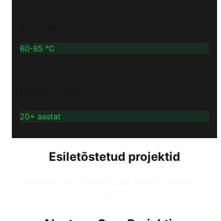
Pealekandmise temperatuur
60-85 °C
Vastupidavus
20+ aastat
Esiletõstetud projektid
Avastage meie edukalt lõpule viidud esiletõstetud
projekte.