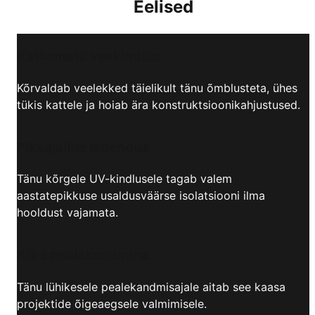
Eelised
Katkematu veekindlus
Kõrvaldab veelekked täielikult tänu õmblusteta, ühes
tükis kattele ja hoiab ära konstruktsioonikahjustused.
Pikaajaline lahendus
Tänu kõrgele UV-kindlusele tagab valem
aastatepikkuse usaldusväärse isolatsiooni ilma
hooldust vajamata.
Kiire pealekandmine
Tänu lühikesele pealekandmisajale aitab see kaasa
projektide õigeaegsele valmimisele.