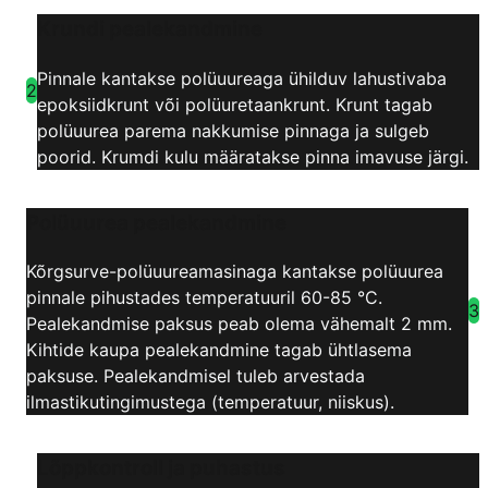
Krundi pealekandmine
Pinnale kantakse polüuureaga ühilduv lahustivaba
2
epoksiidkrunt või polüuretaankrunt. Krunt tagab
polüuurea parema nakkumise pinnaga ja sulgeb
poorid. Krumdi kulu määratakse pinna imavuse järgi.
Polüuurea pealekandmine
Kõrgsurve-polüuureamasinaga kantakse polüuurea
pinnale pihustades temperatuuril 60-85 °C.
3
Pealekandmise paksus peab olema vähemalt 2 mm.
Kihtide kaupa pealekandmine tagab ühtlasema
paksuse. Pealekandmisel tuleb arvestada
ilmastikutingimustega (temperatuur, niiskus).
Lõppkontroll ja puhastus