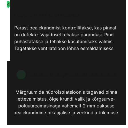
4
Lõppkontroll ja puhastus
Pärast pealekandmist kontrollitakse, kas pinnal
on defekte. Vajadusel tehakse parandusi. Pind
puhastatakse ja tehakse kasutamiseks valmis.
Tagatakse ventilatsioon lõhna eemaldamiseks.
Pealekandmisprotsessi kokkuvõte
Märgruumide hüdroisolatsioonis tagavad pinna
ettevalmistus, õige krundi valik ja kõrgsurve-
polüuureamasinaga vähemalt 2 mm paksuse
pealekandmine pikaajalise ja veekindla tulemuse.