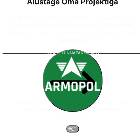
Alustage Oma Projektiga
Muudame teie projekti reaalsuseks meie kvaliteetsete
isolatsiooni- ja katmislahendustega. Rääkige meile
oma vajadustest ja me valmistame teile kohandatud
lahenduse.
KÜSIGE HINNAPAKKUMIST
Globaalne liider polüuurea katetesüsteemides, mis
suunab ettevõtte projekte suurepäraste
lahendustega.
🌐
ET