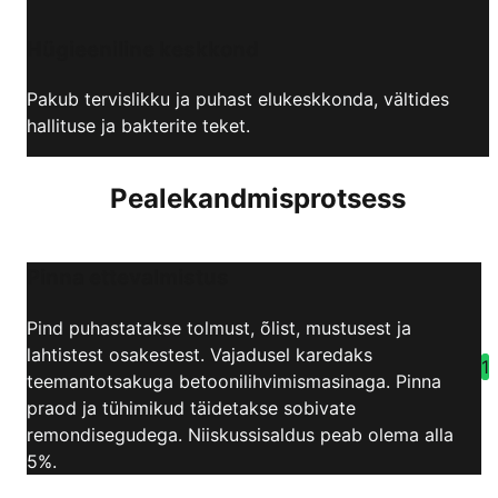
Hügieeniline keskkond
Pakub tervislikku ja puhast elukeskkonda, vältides
hallituse ja bakterite teket.
Pealekandmisprotsess
Pinna ettevalmistus
Pind puhastatakse tolmust, õlist, mustusest ja
lahtistest osakestest. Vajadusel karedaks
1
teemantotsakuga betoonilihvimismasinaga. Pinna
praod ja tühimikud täidetakse sobivate
remondisegudega. Niiskussisaldus peab olema alla
5%.