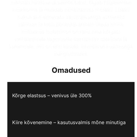
takistab hallituse ja seente teket, tagab hügieenilise
keskkonna ja muudab puhastamise lihtsaks. Lisaks
pakub see erinevate värvivalikutega esteetilist
välimust ja loob põrandakatetele sileda pinna.
Polüuurea isolatsioon on tänu oma kõrgele
mehaanilisele tugevusele vastupidav löökidele ja
kulumisele, mis on eriti kasulik intensiivse kasutusega
märgruumides.
Omadused
Kõrge elastsus – venivus üle 300%
Kiire kõvenemine – kasutusvalmis mõne minutiga