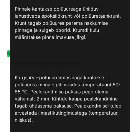
Pinnale kantakse polüuureaga ühilduv
lahustivaba epoksiidkrunt või polüuretaankrunt.
Krunt tagab polüuurea parema nakkumise
pinnaga ja sulgeb poorid. Krumdi kulu
määratakse pinna imavuse järgi.
3
Polüuurea pealekandmine
Kõrgsurve-polüuureamasinaga kantakse
polüuurea pinnale pihustades temperatuuril 60-
85 °C. Pealekandmise paksus peab olema
vähemalt 2 mm. Kihtide kaupa pealekandmine
tagab ühtlasema paksuse. Pealekandmisel tuleb
arvestada ilmastikutingimustega (temperatuur,
niiskus).