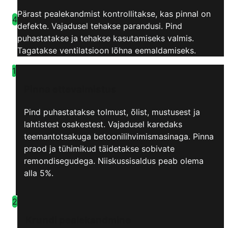
Pärast pealekandmist kontrollitakse, kas pinnal on
4
defekte. Vajadusel tehakse parandusi. Pind
puhastatakse ja tehakse kasutamiseks valmis.
Tagatakse ventilatsioon lõhna eemaldamiseks.
1
Pinna ettevalmistus
Pind puhastatakse tolmust, õlist, mustusest ja
lahtistest osakestest. Vajadusel karedaks
teemantotsakuga betoonilihvimismasinaga. Pinna
praod ja tühimikud täidetakse sobivate
remondisegudega. Niiskussisaldus peab olema
alla 5%.
2
Krundi pealekandmine