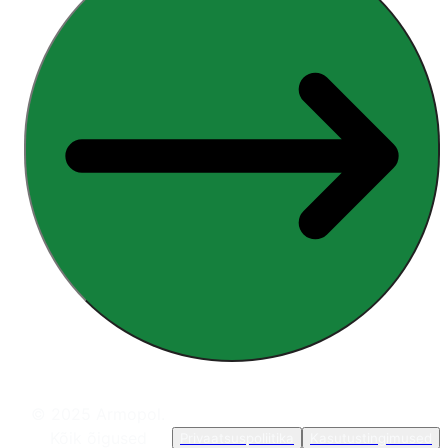
© 2025 Armopol.
Kõik õigused
Privaatsuspoliitika
Kasutustingimused