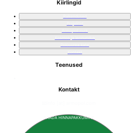
Kiirlingid
Rakendused
Projektid
Armopoli nurk
Kosmos ja lennundus
Polüuurea kate
Kontakt
Teenused
Kontakt
📧
info [at] armopol.com
SAADA HINNAPAKKUMINE