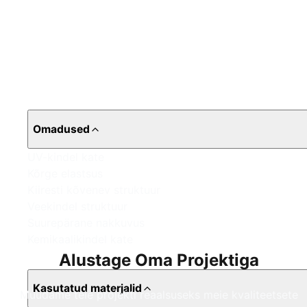
Omadused
UV-kindel kate
Kõrge elastsus
Kiiresti kõvenev struktuur
Veekindel struktuur
Suurepärane nakkuvus
Kemikaalikindel kate
Alustage Oma Projektiga
Kasutatud materjalid
Muudame teie projekti reaalsuseks meie kvaliteetsete