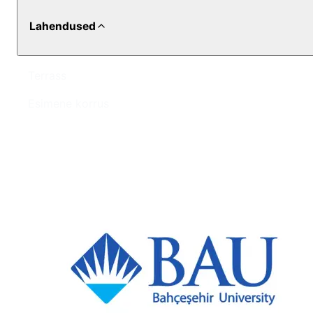
Lahendused
Terrass
Esimene korrus