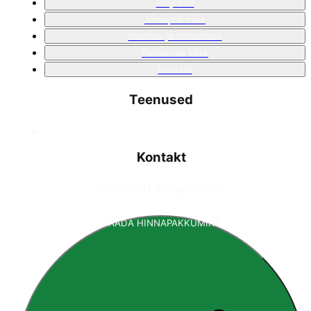
Projektid
Armopoli nurk
Kosmos ja lennundus
Polüuurea kate
Kontakt
Teenused
Kontakt
📧
info [at] armopol.com
SAADA HINNAPAKKUMINE