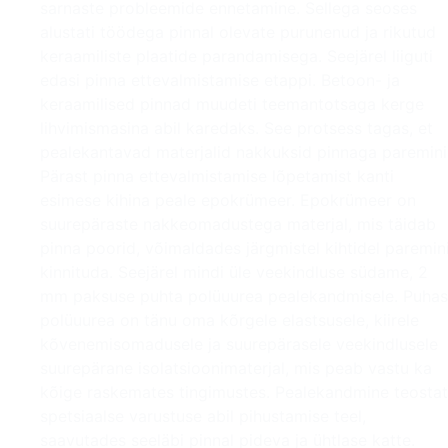
sarnaste probleemide ennetamine. Sellega seoses
alustati töödega pinnal olevate purunenud ja rikutud
keraamiliste plaatide parandamisega. Seejärel liiguti
edasi pinna ettevalmistamise etappi. Betoon- ja
keraamilised pinnad muudeti teemantotsaga kerge
lihvimismasina abil karedaks. See protsess tagas, et
pealekantavad materjalid nakkuksid pinnaga paremini
Pärast pinna ettevalmistamise lõpetamist kanti
esimese kihina peale epokrümeer. Epokrümeer on
suurepäraste nakkeomadustega materjal, mis täidab
pinna poorid, võimaldades järgmistel kihtidel paremin
kinnituda. Seejärel mindi üle veekindluse südame, 2
mm paksuse puhta polüuurea pealekandmisele. Puhas
polüuurea on tänu oma kõrgele elastsusele, kiirele
kõvenemisomadusele ja suurepärasele veekindlusele
suurepärane isolatsioonimaterjal, mis peab vastu ka
kõige raskemates tingimustes. Pealekandmine teostat
spetsiaalse varustuse abil pihustamise teel,
saavutades seeläbi pinnal pideva ja ühtlase katte.