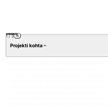
1
/
3
Projekti kohta
Bahçeşehiri Ülikooli 1000 m² su lekkeprobleem oli
muutunud suureks ebamugavuseks õpilastele ja
töötajatele. Probleemi püsiv lahendamine oli ülioluline
nii konstruktsiooni tervise säilitamiseks kui ka ülikooli
maine hoidmiseks. Seetõttu otsustati teha rakendus,
mis pakub kõige tõhusamaid ja kauakestvamaid
veekindlaid lahendusi. Projekti peamine eesmärk oli
olemasoleva veelekke täielik kõrvaldamine ja tuleviku