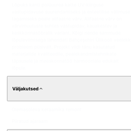
Lõpuks kanti polüuurea katte UV-kiirguse
vastupidavuse suurendamiseks ja esteetilise välimuse
tagamiseks peale alifaatne värv. Alifaatne värv on
värvimuutuste suhtes vastupidav, kauakestev ja
keskkonnasõbralik variant. Kõigi nende sammude
lõpuleviimisega lahendati Bahçeşehiri Ülikooli veelek
probleem püsivalt. Projekt viidi tänu kasutatud
materjalide kvaliteedile, pealekandmistehnikate
täpsusele ja meeskonnatöö harmooniale edukalt
lõpule.
Väljakutsed
Olemasoleva keraamika remont
Piiratud ajaraam