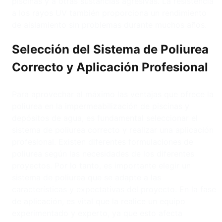
piscinas y a otras sustancias agresivas. La resistencia
a los rayos UV también proporciona un rendimiento
de aislamiento sin problemas durante muchos años.
Selección del Sistema de Poliurea
Correcto y Aplicación Profesional
Para aprovechar al máximo las ventajas que ofrece la
poliurea en la impermeabilización de piscinas y
depósitos de agua, es fundamental seleccionar el
sistema de poliurea correcto y realizar una aplicación
profesional. Existen diferentes formulaciones de
poliurea según las necesidades de los diferentes
proyectos. Por lo tanto, es importante elegir un
sistema de poliurea que se adapte a las
características y expectativas del proyecto. En la fase
de aplicación, es vital que la realice un equipo
experimentado y experto, ya que esto afecta