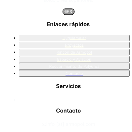
🌐
ES
Enlaces rápidos
Uygulamalar
Proyectos
Rincón de Armopol
Espacio y Aviación
Recubrimiento de Polyurea
Contacto
Servicios
Contacto
📧
info [at] armopol.com