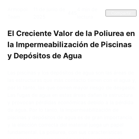
Armopol
11 de junio de
4
min de
445
Compartir
Team
2025
lectura
El Creciente Valor de la Poliurea en
la Impermeabilización de Piscinas
y Depósitos de Agua
Las piscinas y los depósitos de agua son las áreas de
las estructuras que más contacto tienen con el agua y,
por lo tanto, las que corren mayor riesgo de desgaste.
Las fugas de agua en estas áreas dañan la estructura
y provocan pérdidas económicas debido a la pérdida
de agua. Por lo tanto, la impermeabilización de
piscinas y depósitos de agua es de gran importancia,
y la elección correcta del material juega un papel
fundamental. La poliurea, con sus características