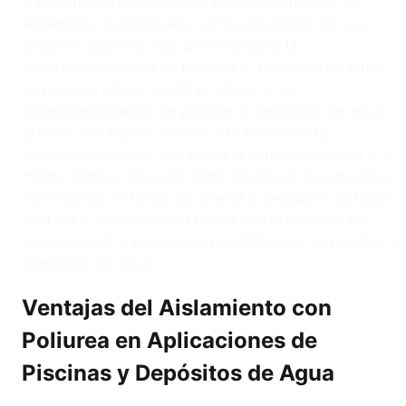
superiores en comparación con los materiales de
aislamiento tradicionales, se ha convertido en una
solución cada vez más preferida para la
impermeabilización de piscinas y depósitos de agua.
La poliurea ofrece ventajas únicas en la
impermeabilización de piscinas y depósitos de agua
gracias a su rápido curado, alta elasticidad y
resistencia química. Garantiza la impermeabilidad y, al
mismo tiempo, crea una capa flexible en la superficie,
minimizando el riesgo de grietas y desgaste. Su larga
vida útil y su durabilidad hacen que la poliurea sea
indispensable para la impermeabilización de piscinas y
depósitos de agua.
Ventajas del Aislamiento con
Poliurea en Aplicaciones de
Piscinas y Depósitos de Agua