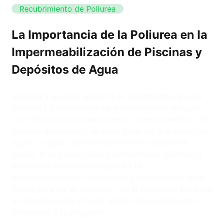
Recubrimiento de Poliurea
La Importancia de la Poliurea en la
Impermeabilización de Piscinas y
Depósitos de Agua
¡Descubra la mejor solución de aislamiento para sus
piscinas y depósitos de agua con poliurea! Asegure
sus estructuras con los sistemas de revestimiento de
poliurea duraderos y de larga duración que evitan las
fugas de agua. Con ventajas como la aplicación
rápida, la alta elasticidad y la resistencia química, la
poliurea es la solución ideal para la
impermeabilización de piscinas y depósitos de agua.
Puede ponerse en contacto con el equipo de expertos
de Armopol para obtener soluciones profesionales
adaptadas a su proyecto.