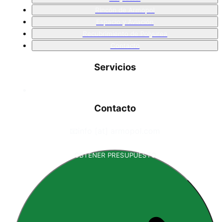
Rincón de Armopol
Espacio y Aviación
Recubrimiento de Polyurea
Contacto
Servicios
Contacto
📧
info [at] armopol.com
OBTENER PRESUPUESTO