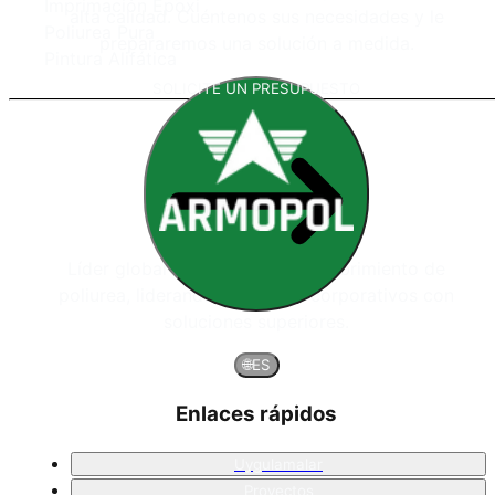
Imprimación Epoxi
alta calidad. Cuéntenos sus necesidades y le
Poliurea Pura
prepararemos una solución a medida.
Pintura Alifática
SOLICITE UN PRESUPUESTO
Líder global en sistemas de recubrimiento de
poliurea, liderando proyectos corporativos con
soluciones superiores.
🌐
ES
Enlaces rápidos
Uygulamalar
Proyectos