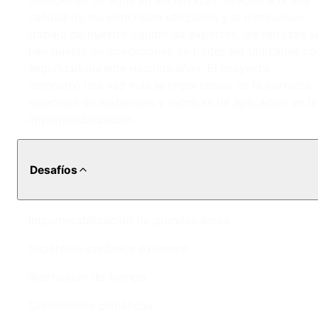
filtraciones de agua en las terrazas. Gracias a la alta
calidad de los materiales utilizados y al meticuloso
trabajo de nuestro equipo de expertos, las terrazas s
han puesto en condiciones de poder ser utilizadas co
seguridad durante muchos años. El proyecto
demostró una vez más la importancia de la correcta
selección de materiales y técnicas de aplicación en la
impermeabilización.
Desafíos
Impermeabilización de grandes áreas
Superficie cerámica existente
Restricción de tiempo
Condiciones climáticas