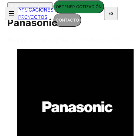
Volver a Proyectos
OBTENER COTIZACIÓN
APLICACIONES
ES
PROYECTOS
Panasonic
CONTACTO
Estambul - Turquía
July 12, 2019
1200
m²
7 días