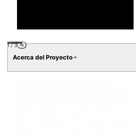
1
/
3
Acerca del Proyecto
El proyecto Panasonic se llevó a cabo para
proporcionar una solución definitiva al problema de
las filtraciones de agua en las terrazas, en un área de
1200 metros cuadrados. El punto de partida de este
importante proyecto fue un análisis detallado del
estado actual de las terrazas. A través de la
inspección de las superficies cerámicas existentes, s
identificó la fuente de la filtración de agua y el