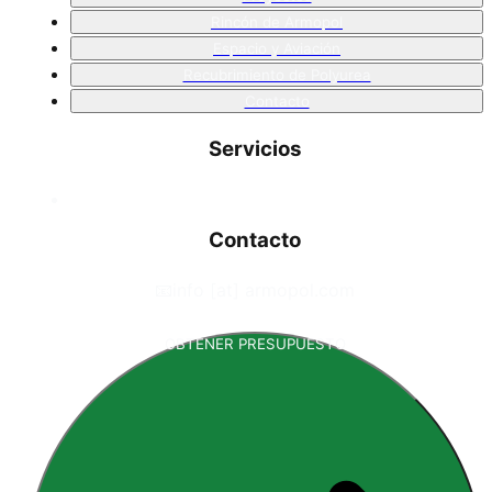
Rincón de Armopol
Espacio y Aviación
Recubrimiento de Polyurea
Contacto
Servicios
Contacto
📧
info [at] armopol.com
OBTENER PRESUPUESTO