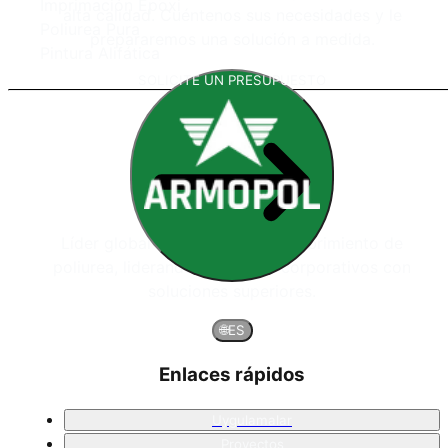
Imprimación Epoxi
alta calidad. Cuéntenos sus necesidades y le
Poliurea Pura
prepararemos una solución a medida.
Pintura Alifática
SOLICITE UN PRESUPUESTO
Líder global en sistemas de recubrimiento de
poliurea, liderando proyectos corporativos con
soluciones superiores.
🌐
ES
Enlaces rápidos
Uygulamalar
Proyectos