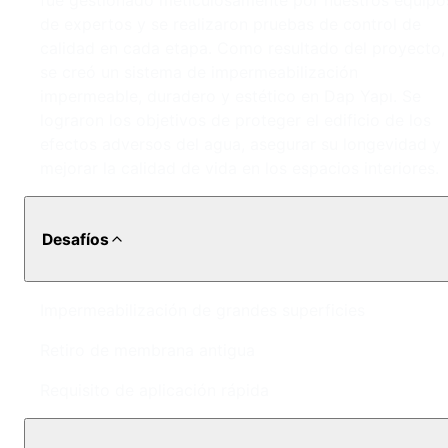
fue gestionado meticulosamente por nuestros equipo
de expertos y se realizaron pruebas de control de
calidad en cada etapa. Como resultado del proyecto,
se creó un sistema de impermeabilización
impermeable, duradero y estético en Dap Yapı. Se
lograron los objetivos de proteger el edificio de los
efectos adversos del agua, asegurar su longevidad y
mejorar la calidad de vida en los espacios interiores.
Desafíos
Impermeabilización de grandes superficies
Retiro de membrana antigua
Requisito de aplicación rápida