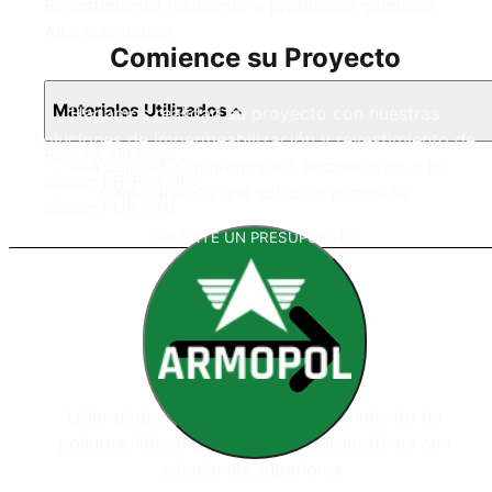
Revestimiento resistente a productos químicos
Alta elasticidad
Comience su Proyecto
Materiales Utilizados
Hagamos realidad su proyecto con nuestras
soluciones de impermeabilización y revestimiento de
Pintura alifática
alta calidad. Cuéntenos sus necesidades y le
Köster KB-Pox 002
prepararemos una solución a medida.
Köster PUR 570
SOLICITE UN PRESUPUESTO
Líder global en sistemas de recubrimiento de
poliurea, liderando proyectos corporativos con
soluciones superiores.