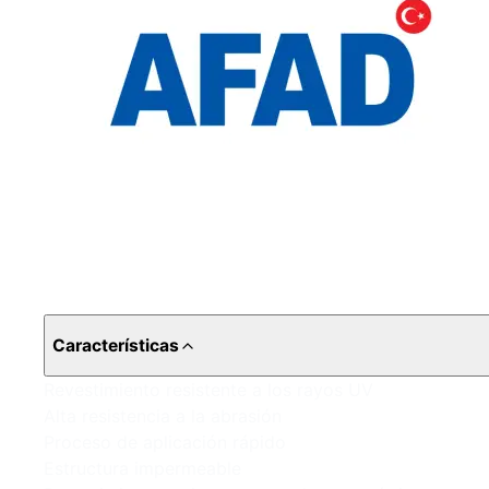
Características
Revestimiento resistente a los rayos UV
Alta resistencia a la abrasión
Proceso de aplicación rápido
Estructura impermeable