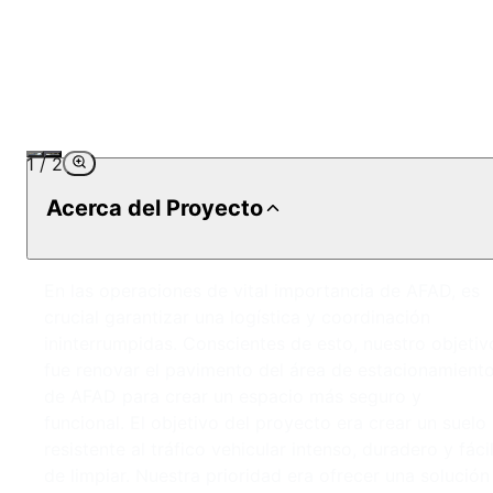
1
/
2
Acerca del Proyecto
En las operaciones de vital importancia de AFAD, es
crucial garantizar una logística y coordinación
ininterrumpidas. Conscientes de esto, nuestro objetiv
fue renovar el pavimento del área de estacionamient
de AFAD para crear un espacio más seguro y
funcional. El objetivo del proyecto era crear un suelo
resistente al tráfico vehicular intenso, duradero y fáci
de limpiar. Nuestra prioridad era ofrecer una solución