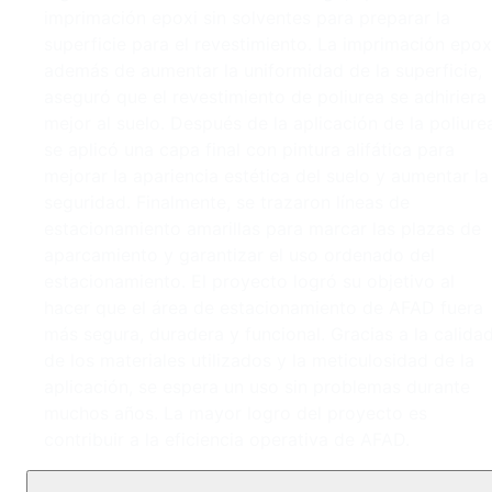
imprimación epoxi sin solventes para preparar la
superficie para el revestimiento. La imprimación epox
además de aumentar la uniformidad de la superficie,
aseguró que el revestimiento de poliurea se adhiriera
mejor al suelo. Después de la aplicación de la poliure
se aplicó una capa final con pintura alifática para
mejorar la apariencia estética del suelo y aumentar la
seguridad. Finalmente, se trazaron líneas de
estacionamiento amarillas para marcar las plazas de
aparcamiento y garantizar el uso ordenado del
estacionamiento. El proyecto logró su objetivo al
hacer que el área de estacionamiento de AFAD fuera
más segura, duradera y funcional. Gracias a la calida
de los materiales utilizados y la meticulosidad de la
aplicación, se espera un uso sin problemas durante
muchos años. La mayor logro del proyecto es
contribuir a la eficiencia operativa de AFAD.