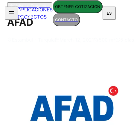
Volver a Proyectos
OBTENER COTIZACIÓN
APLICACIONES
ES
PROYECTOS
AFAD
CONTACTO
Estambul - Turquía
March 12, 2021
500
m²
5 días