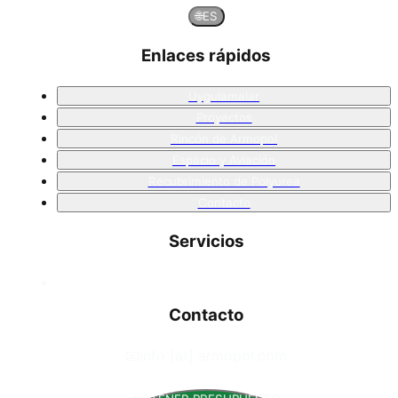
🌐
ES
Enlaces rápidos
Uygulamalar
Proyectos
Rincón de Armopol
Espacio y Aviación
Recubrimiento de Polyurea
Contacto
Servicios
Contacto
📧
info [at] armopol.com