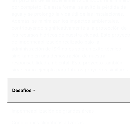
las piscinas de almacenamiento de lodos se eliminar
por completo. De esta forma, se evitó la pérdida de
agua y se prolongó la vida útil de las instalaciones.
Además, se minimizan los impactos ambientales,
contribuyendo significativamente a la protección de
los recursos hídricos de nuestra ciudad. Este proyect
de impermeabilización realizado bajo la
administración de İSKİ no es solo un éxito técnico,
sino también una demostración de nuestra
responsabilidad ambiental. Este proyecto también
sirve como ejemplo para futuros proyectos similares.
Desafíos
Impermeabilización de grandes áreas
Condiciones climáticas adversas