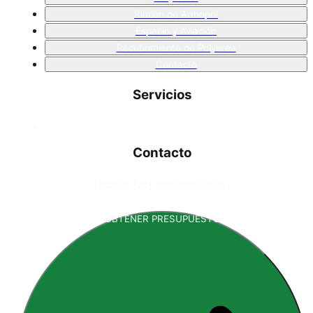
Rincón de Armopol
Espacio y Aviación
Recubrimiento de Polyurea
Contacto
Servicios
Contacto
📧
info [at] armopol.com
OBTENER PRESUPUESTO