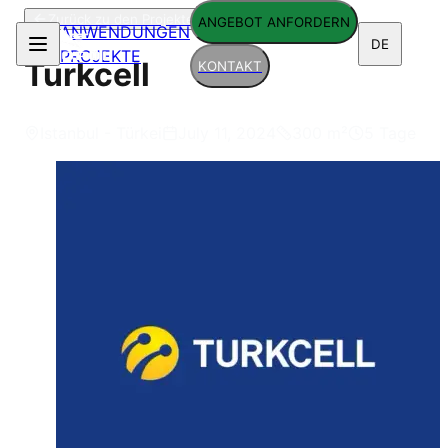
Zurück zu den Projekten
ANGEBOT ANFORDERN
ANWENDUNGEN
DE
PROJEKTE
Turkcell
KONTAKT
Istanbul - Türkei
July 11, 2024
300
m²
5 Tage