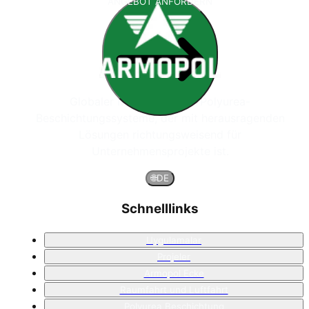
ANGEBOT ANFORDERN
Globaler Marktführer für Polyurea-
Beschichtungssysteme, der mit herausragenden
Lösungen richtungsweisend für
Unternehmensprojekte ist.
🌐
DE
Schnelllinks
Uygulamalar
Projeler
Armopol Ecke
Raumfahrt und Luftfahrt
Polyurea Beschichtung