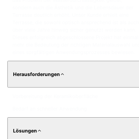
das Problem der Wasserdurchlässigkeit gelöst,
sondern auch die Ästhetik und die Lebensdauer der
Terrasse deutlich erhöht. Unser Kunde erhielt eine
Terrasse, die sowohl optisch ansprechend ist als auch
über viele Jahre hinweg sicher genutzt werden kann.
Dieses erfolgreich abgeschlossene Projekt hat einmal
mehr die Bedeutung der richtigen Materialauswahl un
eines sorgfältigen Anwendungsprozesses bewiesen.
Herausforderungen
Vorbereitung der Keramikoberfläche
Bedarf an schneller Anwendung
Lösungen