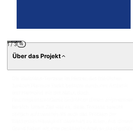
1
/
3
Über das Projekt
Die Waldhaus-Terrasse im Herzen des friedlichen
Turkcell Platinum Parks besticht durch ihre Ästhetik
und Harmonie mit der Natur, doch
Feuchtigkeitsprobleme bedrohten diesen angenehme
Bereich. Unser Ziel war es, diese Terrasse sowohl
optisch aufzuwerten als auch das Problem der
Wasserdurchlässigkeit dauerhaft zu lösen. Aus diese
Grund haben wir eine detaillierte Analyse durchgeführ