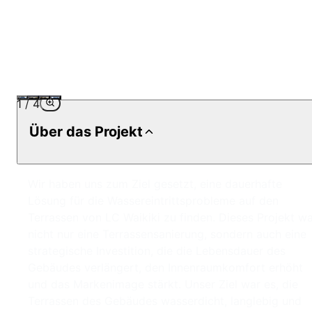
1
/
4
Über das Projekt
Wir haben uns zum Ziel gesetzt, eine dauerhafte
Lösung für die Wassereintrittsprobleme auf den
Terrassen von LC Waikiki zu finden. Dieses Projekt w
nicht nur eine Terrassensanierung, sondern auch eine
strategische Investition, die die Lebensdauer des
Gebäudes verlängert, den Innenraumkomfort erhöht
und das Markenimage stärkt. Unser Ziel war es, die
Terrassen des Gebäudes wasserdicht, langlebig und