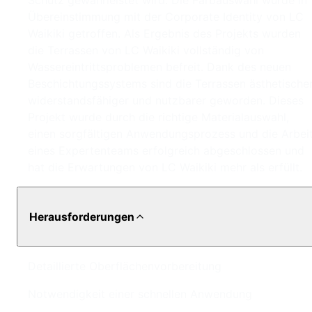
Schutz gewährleistet wird. Die Farbauswahl wurde in
Übereinstimmung mit der Corporate Identity von LC
Waikiki getroffen. Als Ergebnis des Projekts wurden
die Terrassen von LC Waikiki vollständig von
Wassereintrittsproblemen befreit. Dank des neuen
Beschichtungssystems sind die Terrassen ästhetischer
widerstandsfähiger und nutzbarer geworden. Dieses
Projekt wurde durch die richtige Materialauswahl,
einen sorgfältigen Anwendungsprozess und die Arbei
eines Expertenteams erfolgreich abgeschlossen und
hat die Erwartungen von LC Waikiki mehr als erfüllt.
Herausforderungen
Detaillierte Oberflächenvorbereitung
Notwendigkeit einer schnellen Anwendung