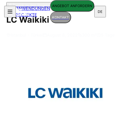
Zurück zu den Projekten
ANGEBOT ANFORDERN
ANWENDUNGEN
DE
PROJEKTE
LC Waikiki
KONTAKT
Istanbul - Türkei
August 8, 2022
300
m²
5 Tage