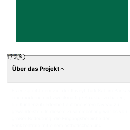
1
/
3
Über das Projekt
Es entspricht dem Ziel der Kuveyt Türk Katılım Bankas
eine moderne und zweckmäßige Struktur zu haben,
die Kundenzufriedenheit auf höchstem Niveau zu
gewährleisten. In diesem Zusammenhang war es von
großer Bedeutung, die Eingangsbereiche der
Bankzentrale mit einem ästhetischen und