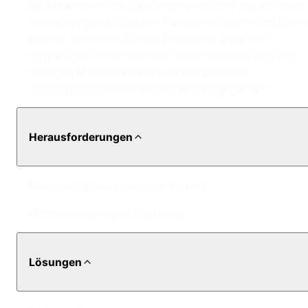
die Mitarbeiter der Bank waren mit dem ästhetischen
Erscheinungsbild und der Haltbarkeit der neuen Böde
äußerst zufrieden. Dieses Projekt ist dank der
sorgfältigen Arbeit unseres Expertenteams und der
richtigen Materialauswahl als beispielhafte
Erfolgsgeschichte in die Annalen eingegangen.
Herausforderungen
Anwendung unter starkem Verkehr
Wetterbedingungen (Terrasse)
Lösungen