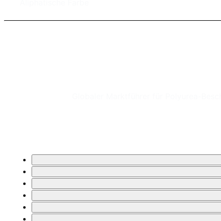
Aliphatische Farbe
Globaler Marktführer für Polyurea-Bes