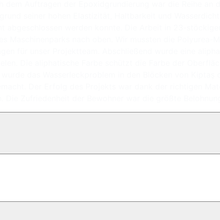
ach dem Auftragen der Epoxidgrundierung war die Reihe an
grund seiner hohen Elastizität, Haltbarkeit und Wasserdicht
cht abgeschlossen werden konnte. Die Arbeit in 23-stöcki
on des Maschinenparks nach oben. Wir mussten die Polyurea-M
ungen für unser Projektteam. Abschließend wurde eine aliph
elen. Die aliphatische Farbe schützt die Farbe der Oberflä
wurde das Wasserleckproblem in den Blöcken von Kiptaş d
acht. Der Erfolg des Projekts war dank der richtigen Mat
 Die Zufriedenheit der Bewohner war die größte Belohnung 