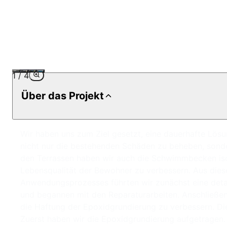
1
/
4
Über das Projekt
Wir haben uns zum Ziel gesetzt, eine dauerhafte Lösu
nicht nur die bestehenden Schäden zu beheben, son
den Terrassen haben wir auch die Schwimmbecken isolie
Lebensqualität der Bewohner zu verbessern. Aus dies
Anwendungsprozesses führten wir zunächst eine detail
und begannen mit den Reparaturarbeiten. Anschließen
die Haftung der Epoxidgrundierung zu verbessern. Dies
Zuerst haben wir die Epoxidgrundierung aufgetragen. D