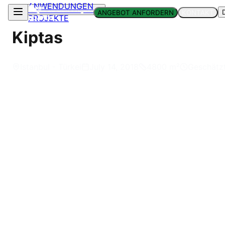
ANWENDUNGEN
Zurück zu den Projekten
ANGEBOT ANFORDERN
KONTAKT
PROJEKTE
Kiptas
Istanbul - Türkei
July 14, 2018
4800
m²
Geschätz