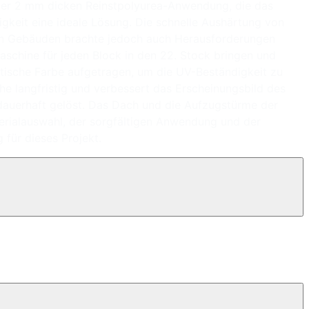
 der 2 mm dicken Reinstpolyurea-Anwendung, die das
igkeit eine ideale Lösung. Die schnelle Aushärtung von
gen Gebäuden brachte jedoch auch Herausforderungen
aschine für jeden Block in den 22. Stock bringen und
atische Farbe aufgetragen, um die UV-Beständigkeit zu
che langfristig und verbessert das Erscheinungsbild des
auerhaft gelöst. Das Dach und die Aufzugstürme der
erialauswahl, der sorgfältigen Anwendung und der
für dieses Projekt.