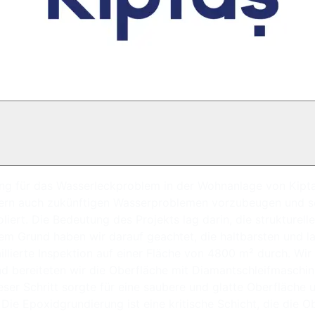
ng für das Wasserleckproblem in der Wohnanlage von Kiptaş 
dern auch zukünftigen Wasserproblemen vorzubeugen und s
rt. Die Bedeutung des Projekts lag darin, die strukturelle
em Grund haben wir darauf geachtet, die haltbarsten und l
lierte Inspektion auf einer Fläche von 4800 m² durch. Wir
d bereiteten wir die Oberfläche mit Diamantschleifmaschin
er Schritt sorgte für eine saubere und glatte Oberfläche u
ie Epoxidgrundierung ist eine kritische Schicht, die die O