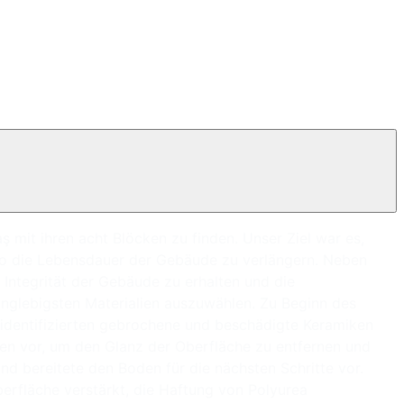
mit ihren acht Blöcken zu finden. Unser Ziel war es,
o die Lebensdauer der Gebäude zu verlängern. Neben
 Integrität der Gebäude zu erhalten und die
anglebigsten Materialien auszuwählen. Zu Beginn des
 identifizierten gebrochene und beschädigte Keramiken
en vor, um den Glanz der Oberfläche zu entfernen und
nd bereitete den Boden für die nächsten Schritte vor.
berfläche verstärkt, die Haftung von Polyurea