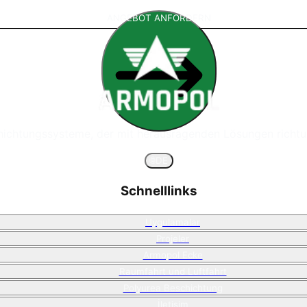
ANGEBOT ANFORDERN
chichtungssysteme, der mit herausragenden Lösungen richtu
🌐
DE
Schnelllinks
Uygulamalar
Projeler
Armopol Ecke
Raumfahrt und Luftfahrt
Polyurea Beschichtung
İletişim