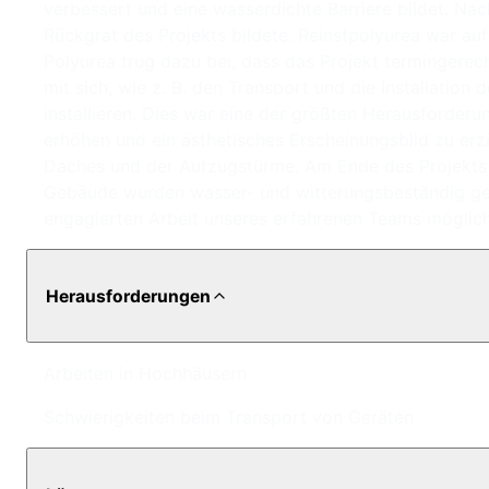
verbessert und eine wasserdichte Barriere bildet. N
Rückgrat des Projekts bildete. Reinstpolyurea war auf
Polyurea trug dazu bei, dass das Projekt termingere
mit sich, wie z. B. den Transport und die Installati
installieren. Dies war eine der größten Herausforder
erhöhen und ein ästhetisches Erscheinungsbild zu erzi
Daches und der Aufzugstürme. Am Ende des Projekts 
Gebäude wurden wasser- und witterungsbeständig gem
engagierten Arbeit unseres erfahrenen Teams möglich.
Herausforderungen
Arbeiten in Hochhäusern
Schwierigkeiten beim Transport von Geräten