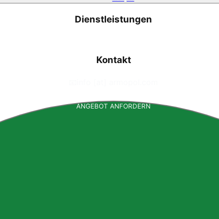
Dienstleistungen
Kontakt
📧
info [at] armopol.com
ANGEBOT ANFORDERN