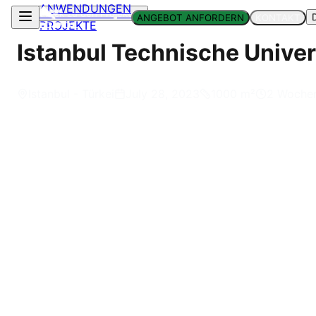
ANWENDUNGEN
Zurück zu den Projekten
ANGEBOT ANFORDERN
KONTAKT
PROJEKTE
Istanbul Technische Univer
Istanbul - Türkei
July 28, 2023
1000
m²
2 Woche