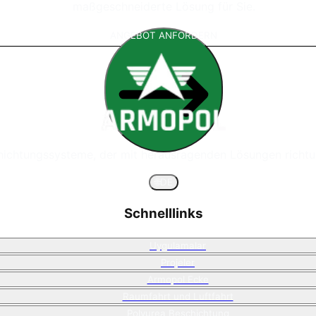
maßgeschneiderte Lösung für Sie.
ANGEBOT ANFORDERN
chichtungssysteme, der mit herausragenden Lösungen richtu
🌐
DE
Schnelllinks
Uygulamalar
Projeler
Armopol Ecke
Raumfahrt und Luftfahrt
Polyurea Beschichtung