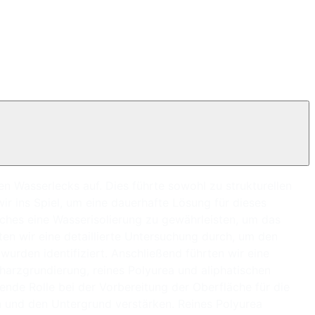
n Wasserlecks auf. Dies führte sowohl zu strukturellen
 ins Spiel, um eine dauerhafte Lösung für dieses
ches eine Wasserisolierung zu gewährleisten, um das
en wir eine detaillierte Untersuchung durch, um den
urden identifiziert. Anschließend führten wir eine
harzgrundierung, reines Polyurea und aliphatischen
ende Rolle bei der Vorbereitung der Oberfläche für die
n und den Untergrund verstärken. Reines Polyurea