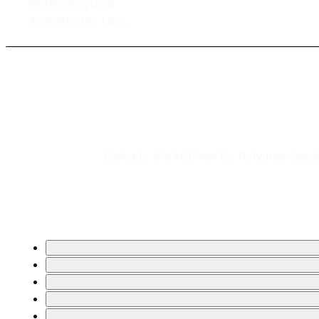
Reines Polyurea
Aliphatischer Lack
Globaler Marktführer für Polyurea-Bes