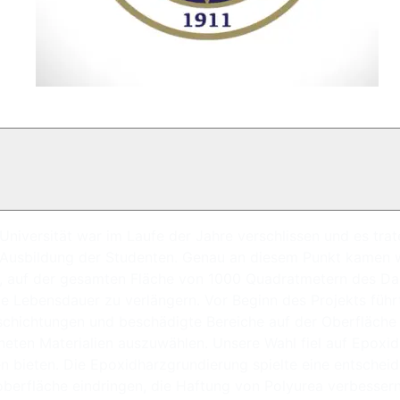
niversität war im Laufe der Jahre verschlissen und es trate
Ausbildung der Studenten. Genau an diesem Punkt kamen wir
s, auf der gesamten Fläche von 1000 Quadratmetern des Da
 Lebensdauer zu verlängern. Vor Beginn des Projekts führt
schichtungen und beschädigte Bereiche auf der Oberfläche w
eten Materialien auszuwählen. Unsere Wahl fiel auf Epoxid
n bieten. Die Epoxidharzgrundierung spielte eine entscheid
berfläche eindringen, die Haftung von Polyurea verbesser