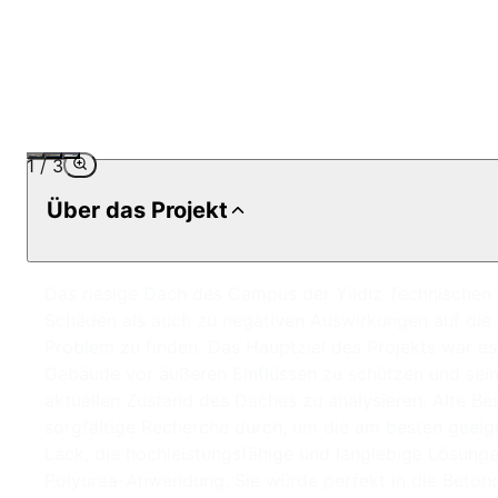
1
/
3
Über das Projekt
Das riesige Dach des Campus der Yildiz Technischen U
Schäden als auch zu negativen Auswirkungen auf die 
Problem zu finden. Das Hauptziel des Projekts war e
Gebäude vor äußeren Einflüssen zu schützen und seine
aktuellen Zustand des Daches zu analysieren. Alte Be
sorgfältige Recherche durch, um die am besten geeign
Lack, die hochleistungsfähige und langlebige Lösunge
Polyurea-Anwendung. Sie würde perfekt in die Betono