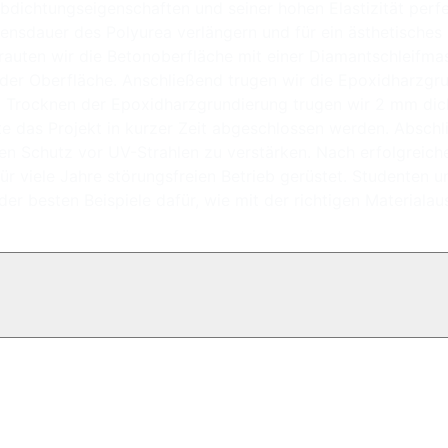
ichtungseigenschaften und seiner hohen Elastizität perfe
ebensdauer des Polyurea verlängern und für ein ästhetisch
rauten wir die Betonoberfläche mit einer Diamantschleifmas
der Oberfläche. Anschließend trugen wir die Epoxidharzgr
m Trocknen der Epoxidharzgrundierung trugen wir 2 mm dick
e das Projekt in kurzer Zeit abgeschlossen werden. Abschl
nen Schutz vor UV-Strahlen zu verstärken. Nach erfolgreich
für viele Jahre störungsfreien Betrieb gerüstet. Studenten
s der besten Beispiele dafür, wie mit der richtigen Materia