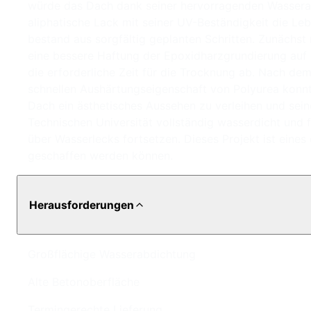
würde das Dach dank seiner hervorragenden Wasserabd
aliphatische Lack mit seiner UV-Beständigkeit die L
bestand aus sorgfältig geplanten Schritten. Zunächst 
eine bessere Haftung der Epoxidharzgrundierung auf 
die erforderliche Zeit für die Trocknung ab. Nach de
schnellen Aushärtungseigenschaft von Polyurea konnt
Dach ein ästhetisches Aussehen zu verleihen und sei
Technischen Universität vollständig wasserdicht und 
über Wasserlecks fortsetzen. Dieses Projekt ist eine
geschaffen werden können.
Herausforderungen
Großflächige Wasserabdichtung
Alte Betonoberfläche
Termingerechte Lieferung