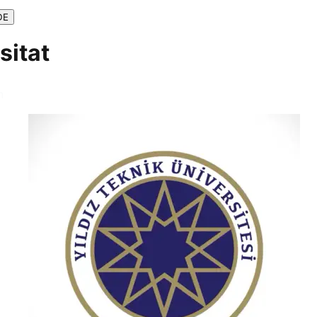
DE
sitat
n