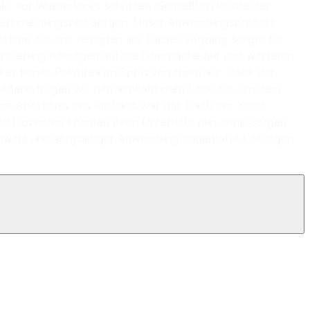
kt vor Wasserlecks schützen. Schließlich würde der
es Erscheinungsbild sorgen. Unser Anwendungsprozess
chine auf und reinigten sie. Dieser Vorgang sorgte für
undierung homogen auf die Oberfläche auf und warteten
es reines Polyurea im Spritzverfahren auf. Dank der
ießend trugen wir den aliphatischen Lack auf, um dem
em Abschluss des Projekts war das Dach der Yildiz
 und Dozenten konnten ihren Unterricht nun ohne Sorgen
lauswahl und sorgfältiger Anwendung dauerhafte Lösungen