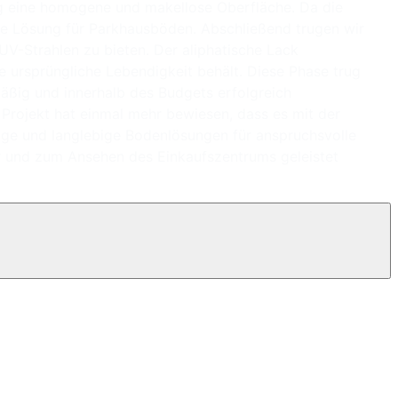
tig eine homogene und makellose Oberfläche. Da die
ige Lösung für Parkhausböden. Abschließend trugen wir
UV-Strahlen zu bieten. Der aliphatische Lack
e ursprüngliche Lebendigkeit behält. Diese Phase trug
mäßig und innerhalb des Budgets erfolgreich
 Projekt hat einmal mehr bewiesen, dass es mit der
hige und langlebige Bodenlösungen für anspruchsvolle
r und zum Ansehen des Einkaufszentrums geleistet