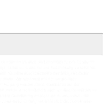
 zu erhöhen als auch die Langlebigkeit des Gebäudes
ige, ästhetische und sichere Bodenlösung zu schaffen.
annt für seine ausgezeichnete Beständigkeit gegen
n macht. Wir begannen mit der sorgfältigen
en Vorgang wurden alle Unebenheiten auf der
t wurde. Anschließend trugen wir eine lösemittelfreie
lfreien Grundierung ermöglichte es uns, sowohl die
olyurea-Beschichtung mit einer Hochdruck-Polyurea-