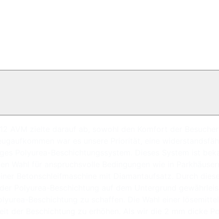
12 AVM zielte darauf ab, sowohl den Komfort der Besucher
eugaufkommen war es unsere Priorität, eine widerstandsfäh
iges Polyurea-Beschichtungssystem. Dieses System ist bek
len Wahl für anspruchsvolle Bedingungen wie in Parkhäuser
iner Betonschleifmaschine mit Diamantaufsatz. Durch dies
der Polyurea-Beschichtung auf dem Untergrund gewährleiste
olyurea-Beschichtung zu schaffen. Die Wahl einer lösemitte
eit der Beschichtung zu erhöhen. Als wir die 2 mm dicke P