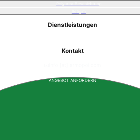
Polyurea Beschichtung
İletişim
Dienstleistungen
Kontakt
📧
info [at] armopol.com
ANGEBOT ANFORDERN