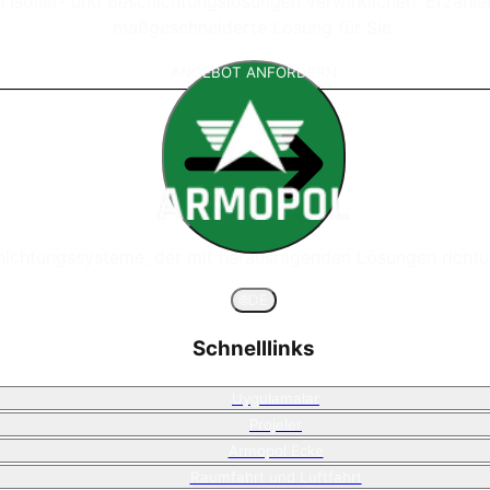
 Isolier- und Beschichtungslösungen verwirklichen. Erzählen
maßgeschneiderte Lösung für Sie.
ANGEBOT ANFORDERN
chichtungssysteme, der mit herausragenden Lösungen richtu
🌐
DE
Schnelllinks
Uygulamalar
Projeler
Armopol Ecke
Raumfahrt und Luftfahrt