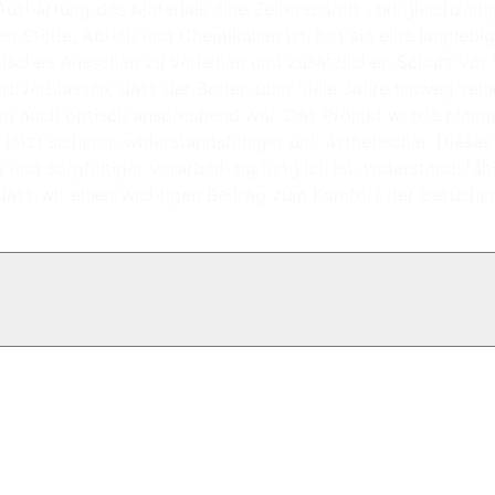
 Aushärtung des Materials eine Zeitersparnis und gleichzei
n Stöße, Abrieb und Chemikalien ist, bot sie eine langleb
tisches Aussehen zu verleihen und zusätzlichen Schutz vor 
rbverblassen, dass der Boden über viele Jahre hinweg sein
dern auch optisch ansprechend war. Das Projekt wurde plan
tzt sicherer, widerstandsfähiger und ästhetischer. Dieses
 und sorgfältiger Verarbeitung möglich ist, widerstandsfä
dass wir einen wichtigen Beitrag zum Komfort der Besuche