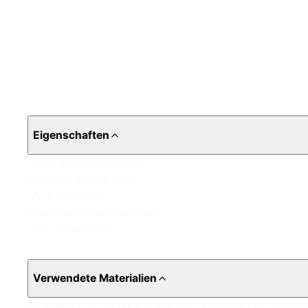
Eigenschaften
Hohe Abriebfestigkeit
Schnelle Aushärtung
UV-beständig
Chemikalienbeständigkeit
Hohe Elastizität
Verwendete Materialien
Polyurea