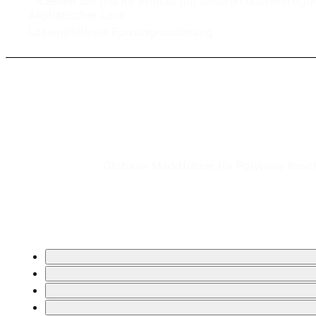
Lassen Sie uns Ihr Projekt mit unseren hochwertigen
Aliphatischer Lack
Lösemittelfreie Epoxidgrundierung
Globaler Marktführer für Polyurea-Bes