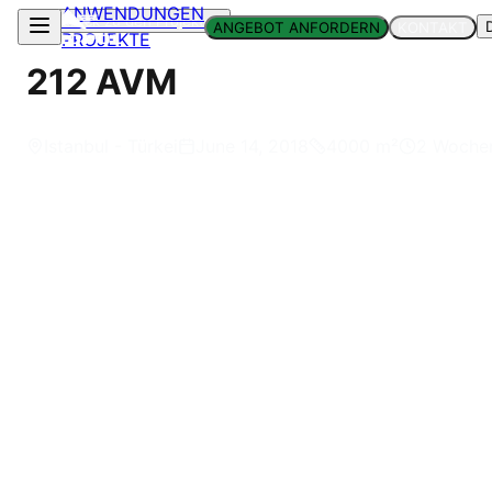
ANWENDUNGEN
Zurück zu den Projekten
ANGEBOT ANFORDERN
KONTAKT
PROJEKTE
212 AVM
Istanbul - Türkei
June 14, 2018
4000
m²
2 Woche