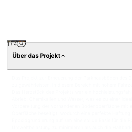
1
/
4
Über das Projekt
Das Projekt zur Erneuerung der Parkhausböden des 2
zu gewährleisten. In diesem Bereich mit hohem Fahrz
Das Herzstück des Projekts war ein hochleistungsfäh
Abrieb, Chemikalien und Wasser, was es zu einer idea
Vorbereitung der vorhandenen Bodenoberfläche mit e
Oberfläche beseitigt, wodurch eine perfekte Haftung 
Epoxidgrundierung auf, um eine solide Basis für die P
Umweltbelastung zu minimieren als auch die Haltbark