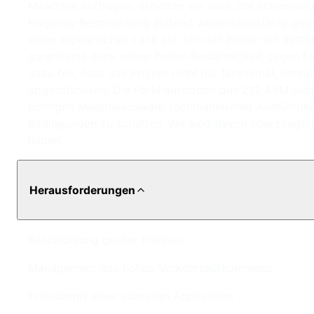
Maschine auftrugen, erzielten wir dank der schnellen
Polyurea-Beschichtung äußerst widerstandsfähig gege
einen aliphatischen Lack auf, um den Böden ein ästhe
garantierte dank seiner hohen Beständigkeit gegen Fa
dazu bei, dass das Projekt nicht nur funktional, son
abgeschlossen. Die Parkhausböden des 212 AVM sind je
richtigen Materialauswahl, fachmännischer Ausführung
Bedingungen zu schaffen. Wir sind davon überzeugt, 
haben.
Herausforderungen
Beschichtung großer Flächen
Management des hohen Verkehrsaufkommens
Erfordernis einer schnellen Applikation