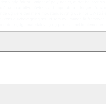
nden vigtig faktor i valget af polyurea er, at det bevarer 
r uden at blive påvirket af temperaturændringer i forskelli
de og gøre den mere modstandsdygtig over for UV-stråler. A
abrikkens gulvbelægning ser ud som ny i mange år fremover.
med det rigtige materialevalg og professionel implementeri