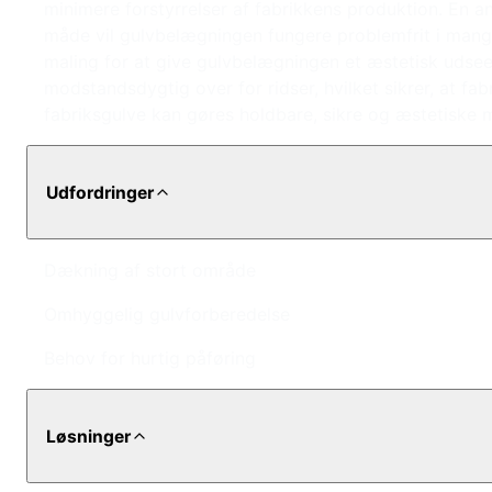
minimere forstyrrelser af fabrikkens produktion. En a
måde vil gulvbelægningen fungere problemfrit i mange å
maling for at give gulvbelægningen et æstetisk udseen
modstandsdygtig over for ridser, hvilket sikrer, at f
fabriksgulve kan gøres holdbare, sikre og æstetiske 
Udfordringer
Dækning af stort område
Omhyggelig gulvforberedelse
Behov for hurtig påføring
Løsninger