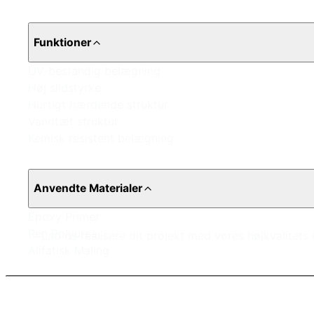
Funktioner
UV-bestandig belægning
Høj slidstyrke
Hurtigt hærdende struktur
Vandtæt struktur
Kemisk resistent belægning
Anvendte Materialer
Epoxy Primer
Ren Polyurea
Lad os realisere dit projekt med vores højkvalitets
Alifatisk Maling