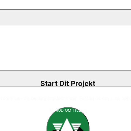
Start Dit Projekt
 isolerings- og belægningsløsninger. Fortæl os om dine behov
ANMOD OM TILBUD