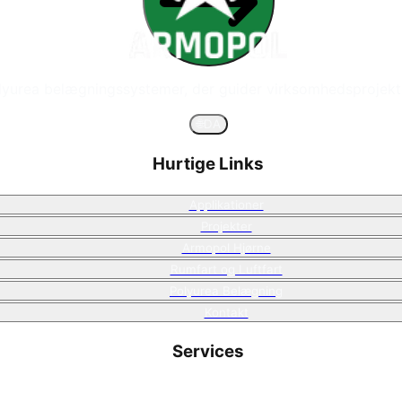
olyurea belægningssystemer, der guider virksomhedsprojekt
🌐
DA
Hurtige Links
Applikationer
Projekter
Armopol Hjørne
Rumfart og Luftfart
Polyurea Belægning
Kontakt
Services