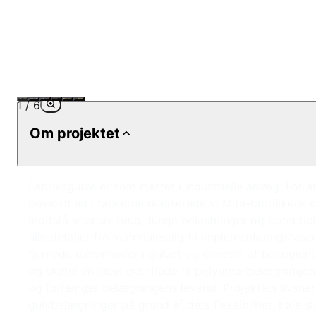
1
/
6
Om projektet
Fabriksgulve er som hjertet i industrielle anlæg. For 
bevidsthed i tankerne realiserede vi Mita-fabrikkens
modstå intensiv brug, tunge belastninger og potentiel
alle detaljer fra materialevalg til implementeringsfas
fjernede ujævnheder i gulvet og sikrede, at belægnin
og skabe en ideel overflade til polyurea-belægninge
og forlænger belægningens levetid. Projektets livsnerv
gulvbelægninger på grund af dets fleksibilitet, høje sl