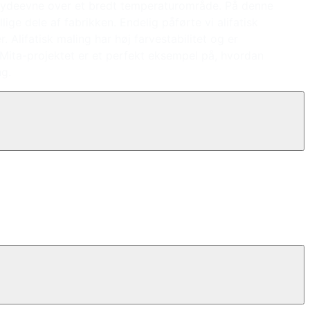
sin ydeevne over et bredt temperaturområde. På denne
ge dele af fabrikken. Endelig påførte vi alifatisk
lifatisk maling har høj farvestabilitet og er
 Mita-projektet er et perfekt eksempel på, hvordan
ng.