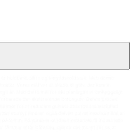
ve er holdbare, sikre og langtidsholdbare. Med denne
tmeter. Vores mål var at skabe et gulv, der kunne
ange år. Med dette mål for øje planlagde vi omhyggeligt
at forberede det eksisterende betongulv. Denne proces
yprimer for at reducere gulvets absorptionshastighed
tter epoxyprimeren også delvist gulvet mod kemikalier
å 2 mm. Polyurea er et ideelt materiale til industrielle
r få timer efter påføring, gjorde det muligt for os at