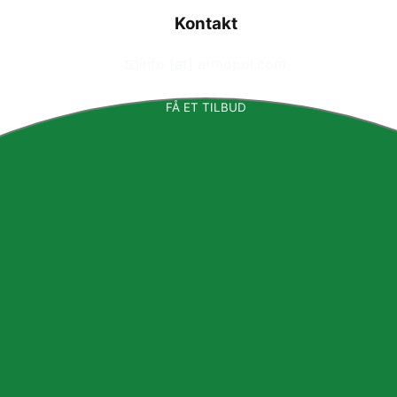
Kontakt
📧
info [at] armopol.com
FÅ ET TILBUD