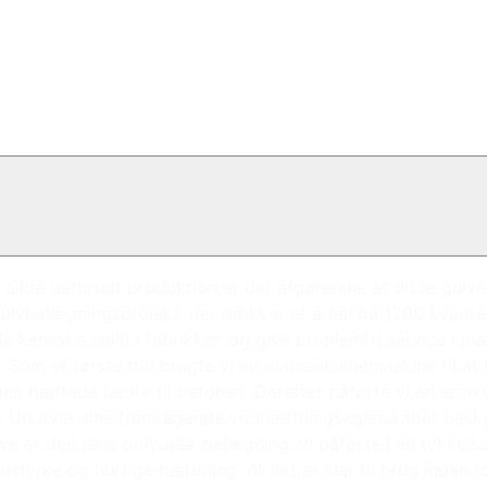
at sikre uafbrudt produktion er det afgørende, at disse gul
 gulvbelægningsprojekt, der dækker et areal på 1200 kvadra
le kemiske spild i fabrikken og give problemfri service i m
er. Som et første trin brugte vi en diamantslibemaskine til 
gen hæftede bedre til betonen. Derefter påførte vi en epox
n. Ud over sine fremragende vedhæftningsegenskaber besky
e er den rene polyurea-belægning, vi påførte i en tykkelse p
idstyrke og hurtige hærdning. At det er klar til brug inden fo