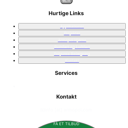
🌐
DA
Hurtige Links
Applikationer
Projekter
Armopol Hjørne
Rumfart og Luftfart
Polyurea Belægning
Kontakt
Services
Kontakt
📧
info [at] armopol.com
FÅ ET TILBUD