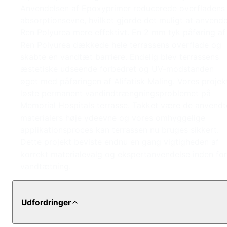
Anvendelsen af Epoxyprimer reducerede overfladens
absorptionsevne, hvilket gjorde det muligt at anvend
Ren Polyurea mere effektivt. En 2 mm tyk påføring af
Ren Polyurea dækkede hele terrassens overflade og
skabte en vandtæt barriere. Endelig blev terrassens
æstetiske udseende forbedret og UV-modstanden
øget med påføringen af Alifatisk Maling. Vores projek
løste permanent vandindtrængningsproblemet på
Memorial Hospitals terrasse. Takket være de anvendt
materialers høje ydeevne og vores omhyggelige
applikationsproces kan terrassen nu bruges sikkert.
Dette projekt beviste endnu en gang vigtigheden af
korrekt materialevalg og ekspertanvendelse inden for
vandtætning.
Udfordringer