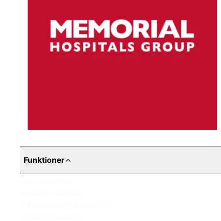
Funktioner
Høj elasticitet
Vandtæt struktur
UV-bestandig belægning
Kemisk resistens