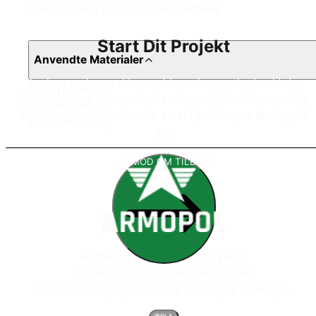
Fremragende overfladevedhæftning
Start Dit Projekt
Anvendte Materialer
Lad os realisere dit projekt med vores højkvalitets
Epoxyprimer
isolerings- og belægningsløsninger. Fortæl os om dine
Ren Polyurea
behov, og vi vil forberede en skræddersyet løsning til
Alifatisk Maling
dig.
ANMOD OM TILBUD
Global leder inden for polyurea
belægningssystemer, der guider
virksomhedsprojekter med overlegne løsninger.