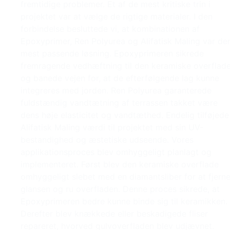
fremtidige problemer. Et af de mest kritiske trin i
projektet var at vælge de rigtige materialer. I den
forbindelse besluttede vi, at kombinationen af
Epoxyprimer, Ren Polyurea og Alifatisk Maling var de
mest passende løsning. Epoxyprimeren sikrede
fremragende vedhæftning til den keramiske overflad
og banede vejen for, at de efterfølgende lag kunne
integreres med jorden. Ren Polyurea garanterede
fuldstændig vandtætning af terrassen takket være
dens høje elasticitet og vandtæthed. Endelig tilføjede
Alifatisk Maling værdi til projektet med sin UV-
bestandighed og æstetiske udseende. Vores
applikationsproces blev omhyggeligt planlagt og
implementeret. Først blev den keramiske overflade
omhyggeligt slebet med en diamantsliber for at fjern
glansen og ru overfladen. Denne proces sikrede, at
Epoxyprimeren bedre kunne binde sig til keramikken.
Derefter blev knækkede eller beskadigede fliser
repareret, hvorved gulvoverfladen blev udjævnet.