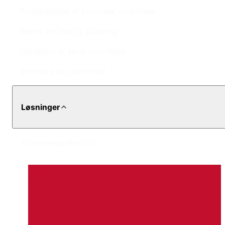
Forberedelse af keramisk overflade
Behov for hurtig påføring
Opnåelse af jævn overflade
Intensive brugsforhold
Løsninger
Terrasseapplikation