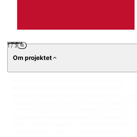
1
/
3
Om projektet
Det vandindtrængningsproblem, vi stødte på på
Memorial Hospitals terrasse, truede patienternes
komfort og bygningens struktur. Derfor var det vores
prioritet at finde en hurtig og permanent løsning. På e
terrasseområde på ca. 330 kvadratmeter startede vi
et omfattende isoleringsprojekt for at reparere de
skader, der var forårsaget af vandophobning under
keramiske fliser, og for at forhindre potentielle