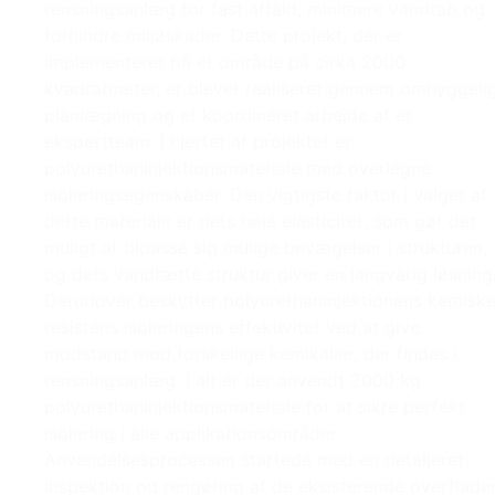
rensningsanlæg for fast affald, minimere vandtab og
forhindre miljøskader. Dette projekt, der er
implementeret på et område på cirka 2000
kvadratmeter, er blevet realiseret gennem omhyggeli
planlægning og et koordineret arbejde af et
ekspertteam. I hjertet af projektet er
polyurethaninjektionsmateriale med overlegne
isoleringsegenskaber. Den vigtigste faktor i valget af
dette materiale er dets høje elasticitet, som gør det
muligt at tilpasse sig mulige bevægelser i strukturen,
og dets vandtætte struktur giver en langvarig løsning
Derudover beskytter polyurethaninjektionens kemisk
resistens isoleringens effektivitet ved at give
modstand mod forskellige kemikalier, der findes i
rensningsanlæg. I alt er der anvendt 2000 kg
polyurethaninjektionsmateriale for at sikre perfekt
isolering i alle applikationsområder.
Anvendelsesprocessen startede med en detaljeret
inspektion og rengøring af de eksisterende overflader