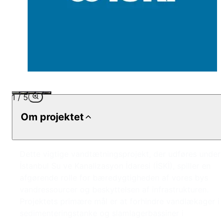
1
/
5
Om projektet
Dette vigtige vandtætningsprojekt, der udføres under
İstanbul Su ve Kanalizasyon İdaresi (İSKİ), spiller en
afgørende rolle for bæredygtigheden af vores bys
vandressourcer og beskyttelsen af infrastrukturen.
Projektets primære mål er at forhindre vandlækager i
sedimenteringstanke og slamlagerbassiner i