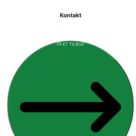
Kontakt
📧
info [at] armopol.com
FÅ ET TILBUD