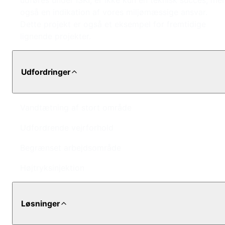
udføres under İSKİ, er ikke kun en teknisk succes, me
også en indikation af vores miljømæssige ansvar.
Dette projekt er også et eksempel for fremtidige
lignende projekter.
Udfordringer
Vandtætning af stort område
Udfordrende vejrforhold
Begrænset arbejdsområde
Højtryksinjektion
Løsninger