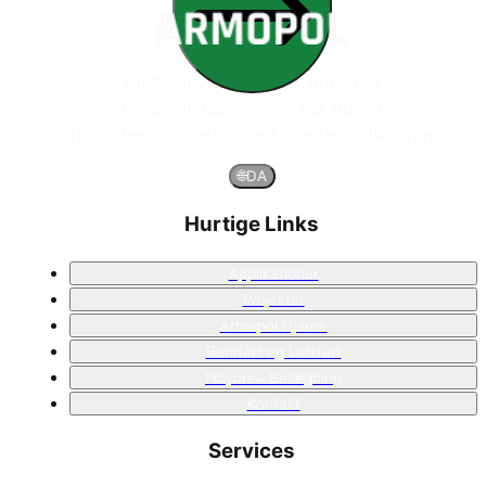
Global leder inden for polyurea
belægningssystemer, der guider
virksomhedsprojekter med overlegne løsninger.
🌐
DA
Hurtige Links
Applikationer
Projekter
Armopol Hjørne
Rumfart og Luftfart
Polyurea Belægning
Kontakt
Services