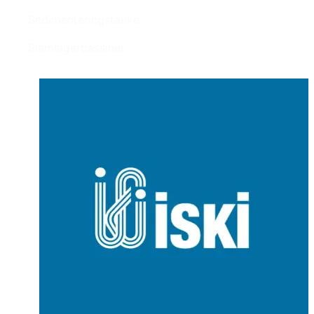
Sedimenteringstanke
Slamlagerbassiner