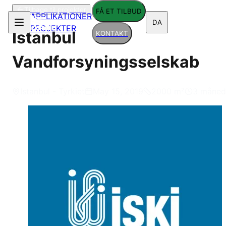
Tilbage til projekter
FÅ ET TILBUD
APPLIKATIONER
DA
PROJEKTER
Istanbul
KONTAKT
Vandforsyningsselskab
Istanbul - Tyrkiet
May 15, 2019
2000
m²
3 måned