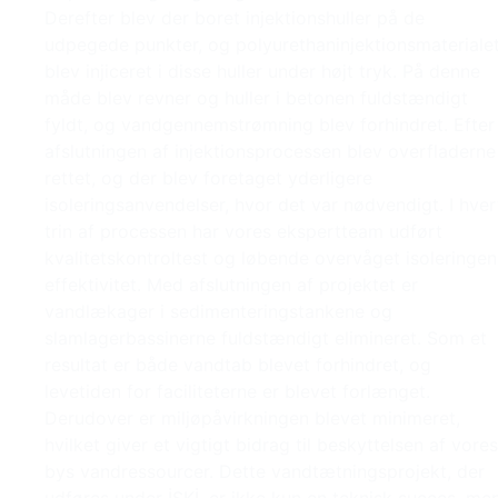
Derefter blev der boret injektionshuller på de
udpegede punkter, og polyurethaninjektionsmateriale
blev injiceret i disse huller under højt tryk. På denne
måde blev revner og huller i betonen fuldstændigt
fyldt, og vandgennemstrømning blev forhindret. Efter
afslutningen af injektionsprocessen blev overfladerne
rettet, og der blev foretaget yderligere
isoleringsanvendelser, hvor det var nødvendigt. I hver
trin af processen har vores ekspertteam udført
kvalitetskontroltest og løbende overvåget isoleringen
effektivitet. Med afslutningen af projektet er
vandlækager i sedimenteringstankene og
slamlagerbassinerne fuldstændigt elimineret. Som et
resultat er både vandtab blevet forhindret, og
levetiden for faciliteterne er blevet forlænget.
Derudover er miljøpåvirkningen blevet minimeret,
hvilket giver et vigtigt bidrag til beskyttelsen af vores
bys vandressourcer. Dette vandtætningsprojekt, der