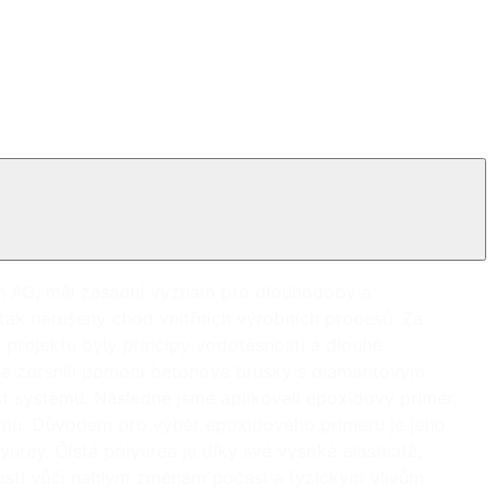
fen AG, měl zásadní význam pro dlouhodobý a
tak nerušený chod vnitřních výrobních procesů. Za
o projektu byly principy vodotěsnosti a dlouhé
li a zdrsnili pomocí betonové brusky s diamantovým
st systému. Následně jsme aplikovali epoxidový primer.
ému. Důvodem pro výběr epoxidového primeru je jeho
urey. Čistá polyurea je díky své vysoké elasticitě,
ostí vůči náhlým změnám počasí a fyzickým vlivům.