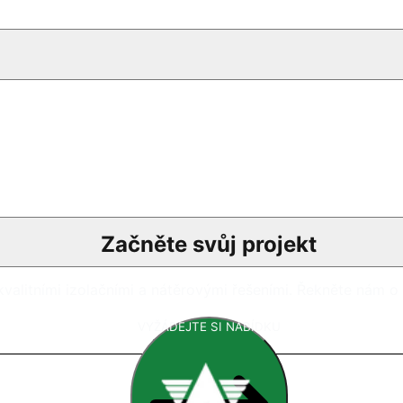
Začněte svůj projekt
valitními izolačními a nátěrovými řešeními. Řekněte nám o 
VYŽÁDEJTE SI NABÍDKU