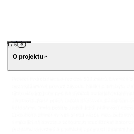
1
/
5
O projektu
Projekt hydroizolace o rozloze 500 metrů čtverečních
bezproblémový provoz závodu. Naším cílem bylo chrán
tímto účelem jsme pečlivě vybírali materiály, které n
životnosti. Naše práce začala přípravou stávajícího 
kotoučem. Tento postup zajistil lepší přilnavost epo
Epoxidový primer vytváří silnou vazbu mezi betonov
vynikající přilnavost a schopnost stabilizovat betonov
rychlému vytvrzení a chemické odolnosti ideálním hy