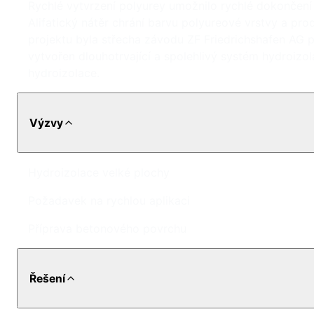
Rychlé vytvrzení polyurey umožnilo rychlé dokončení p
Alifatický nátěr chrání barvu polyureové vrstvy a pro
projektu byla střecha závodu ZF Friedrichshafen AG p
vytvořen dlouhotrvající a spolehlivý systém hydroizola
hydroizolace.
Výzvy
Hydroizolace velké plochy
Požadavek na rychlou aplikaci
Příprava betonového povrchu
Řešení