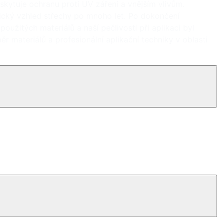
skytuje ochranu proti UV záření a vnějším vlivům.
etický vzhled střechy po mnoho let. Po dokončení
žitých materiálů a naší pečlivosti při aplikaci byl
ěr materiálů a profesionální aplikační techniky v oblasti