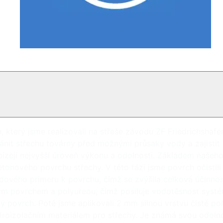
, který jsme realizovali na střeše závodu ZF Friedrichsha
it střechu továrny před možnými průsaky vody a zajistit 
abízejí nejvyšší úroveň výkonu a odolnosti. Základem našeh
betonového povrchu střechy. V této fázi jsme povrch očisti
xidového primeru k povrchu, čímž se zvýšila celková účinno
ým povrchem a polyureou, čímž posiluje vodotěsnost syst
ý povrch. Poté jsme aplikovali 2 mm silnou vrstvu čisté poly
droizolačním materiálem pro střechy. Je známá svou odoln