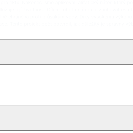
rojektu. Nakonec jsme aplikovali alifatický nátěr, který po
dlužuje její životnost. Cílem tohoto nátěru je zachovat est
lně chráněna proti průsakům vody. Díky vysokému výkonu pou
ce. Tento projekt opět potvrdil, jak důležitý je správný výb