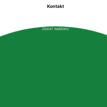
Kontakt
📧
info [at] armopol.com
ZÍSKAT NABÍDKU