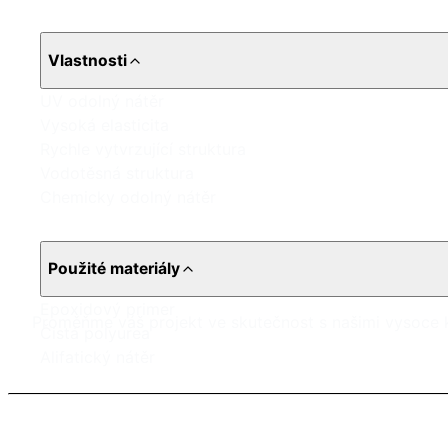
Vlastnosti
UV odolný nátěr
Vysoká elasticita
Rychle vytvrzující struktura
Vodotěsná struktura
Chemicky odolný nátěr
Použité materiály
Epoxidový primer
Proměňme váš projekt ve skutečnost s našimi vysoce k
Čistá polyurea
Alifatický nátěr