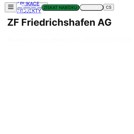
APLIKACE
Zpět na projekty
CS
ZÍSKAT NABÍDKU
KONTAKT
PROJEKTY
ZF Friedrichshafen AG
Istanbul - Turecko
August 13, 2022
500
m²
5 dní