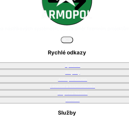
rea nástřikových systémech, udává směr firemním projektům 
🌐
CS
Rychlé odkazy
Aplikace
Projekty
Armopol Koutek
Letectví a kosmonautika
Polyurea Nástřik
Kontakt
Služby