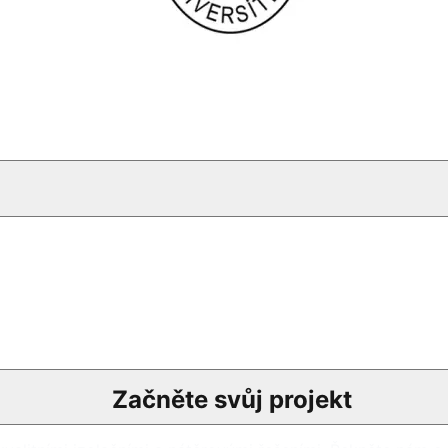
Začněte svůj projekt