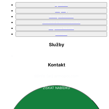
Aplikace
Projekty
Armopol Koutek
Letectví a kosmonautika
Polyurea Nástřik
Kontakt
Služby
Kontakt
📧
info [at] armopol.com
ZÍSKAT NABÍDKU