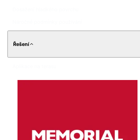
Dosažení hladkého povrchu
Náročné podmínky používání
Řešení
Aplikace na terasu