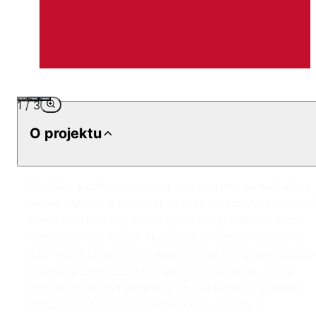
1
/
3
O projektu
Problém s únikem vody, se kterým jsme se setkali na
terase Memorial Hospital, ohrožoval komfort pacient
i strukturu budovy. Proto bylo naší prioritou nalézt
rychlé a trvalé řešení. Na terase o rozloze přibližně
330 metrů čtverečních jsme zahájili komplexní izolačn
projekt s cílem odstranit škody způsobené vodou
hromadící se pod keramickým obkladem a předejít
případným budoucím problémům. Jedním z