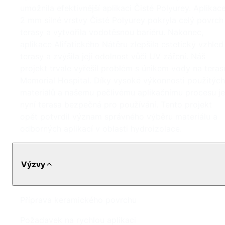
umožnila efektivnější aplikaci Čisté Polyurey. Aplikac
2 mm silné vrstvy Čisté Polyurey pokryla celý povrch
terasy a vytvořila vodotěsnou bariéru. Nakonec,
aplikace Alifatického Nátěru zlepšila estetický vzhled
terasy a zvýšila její odolnost vůči UV záření. Náš
projekt trvale vyřešil problém s únikem vody na teras
Memorial Hospital. Díky vysoké výkonnosti použitých
materiálů a našemu pečlivému aplikačnímu procesu je
nyní terasa bezpečná pro používání. Tento projekt
opět potvrdil význam správného výběru materiálu a
odborných aplikací v oblasti hydroizolace.
Výzvy
Příprava keramického povrchu
Požadavek na rychlou aplikaci