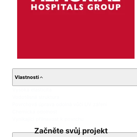
Vlastnosti
Vysoká elasticita
Vodotěsná struktura
Povrchová úprava odolná vůči UV záření
Chemická odolnost
Vynikající přilnavost k povrchu
Začněte svůj projekt