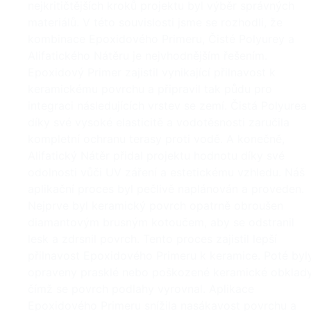
nejkritičtějších kroků projektu byl výběr správných
materiálů. V této souvislosti jsme se rozhodli, že
kombinace Epoxidového Primeru, Čisté Polyurey a
Alifatického Nátěru je nejvhodnějším řešením.
Epoxidový Primer zajistil vynikající přilnavost k
keramickému povrchu a připravil tak půdu pro
integraci následujících vrstev se zemí. Čistá Polyurea
díky své vysoké elasticitě a vodotěsnosti zaručila
kompletní ochranu terasy proti vodě. A konečně,
Alifatický Nátěr přidal projektu hodnotu díky své
odolnosti vůči UV záření a estetickému vzhledu. Náš
aplikační proces byl pečlivě naplánován a proveden.
Nejprve byl keramický povrch opatrně obroušen
diamantovým brusným kotoučem, aby se odstranil
lesk a zdrsnil povrch. Tento proces zajistil lepší
přilnavost Epoxidového Primeru k keramice. Poté byl
opraveny prasklé nebo poškozené keramické obklady
čímž se povrch podlahy vyrovnal. Aplikace
Epoxidového Primeru snížila nasákavost povrchu a