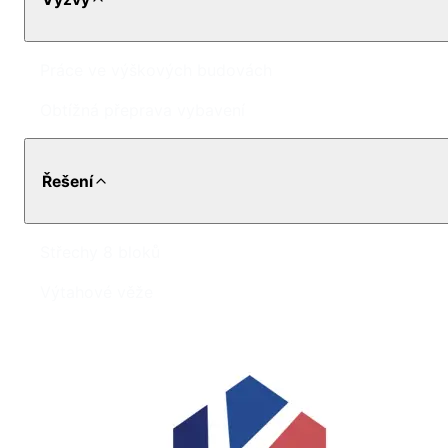
Práce ve výškových budovách
Obtížná přeprava vybavení
Řešení
Střechy 8 bloků
Výtahové věže