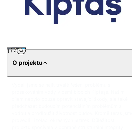
1
/
4
O projektu
Vydali jsme se najít trvalé řešení problému s
prosakováním vody v osmi blocích Kiptaşe. Naším
cílem nebylo pouze opravit stávající škody, ale také
předcházet budoucím potenciálním problémům s
vodou a prodloužit životnost budov. Kromě teras jsm
provedli i izolaci okrasných jezírek. Důležitost
projektu spočívala v ochraně strukturální integrity