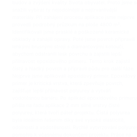
budov a zvýšení kvality života obyvatel. Proto jsme s
snažili vybírat ty nejodolnější a nejtrvanlivější
materiály. Při zahájení procesu aplikace jsme nejprve
provedli podrobný průzkum na ploše 4800 m².
Identifikovali jsme prasklé a poškozené keramické
obklady a zahájili opravy. Poté jsme povrch připravili
lehkými brusnými stroji s diamantovými kotouči,
abychom odstranili lesk povrchu a zajistili lepší
přilnavost epoxidového primeru. Tento krok zajistil
čistý a hladký povrch a připravil půdu pro další fáze.
Nejprve jsme aplikovali epoxidový primer. Epoxidový
primer je kritická vrstva, která zpevňuje povrch,
zajišťuje lepší přilnavost polyurey a vytváří
vodotěsnou bariéru. Po aplikaci epoxidového primeru
přišla na řadu aplikace 2 mm silné vrstvy čisté
polyurey, která tvoří páteř projektu. Čistá polyurea
byla ideálním řešením díky své vysoké elasticitě,
odolnosti a vodotěsnosti. Rychlé vytvrzování polyure
pomohlo k včasnému dokončení projektu. Práce na