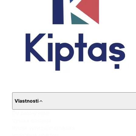
Vlastnosti
UV odolný nátěr
Vysoká elasticita
Rychle vytvrzující struktura
Vodotěsná struktura