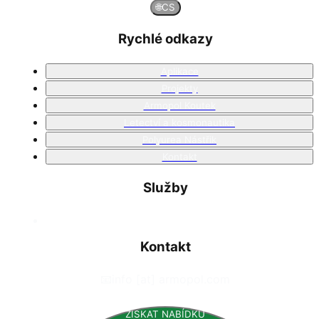
🌐
CS
Rychlé odkazy
Aplikace
Projekty
Armopol Koutek
Letectví a kosmonautika
Polyurea Nástřik
Kontakt
Služby
Kontakt
📧
info [at] armopol.com
ZÍSKAT NABÍDKU