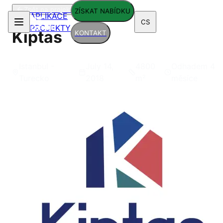
Zpět na projekty
ZÍSKAT NABÍDKU
APLIKACE
CS
PROJEKTY
Kiptas
KONTAKT
Istanbul -
July 14,
4800
Odhadem 4
Turecko
2018
m²
měsíce