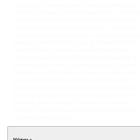
23patrových budovách však přinesla i potíže, jako je
vynášení a instalace strojního parku nahoru. Pro každ
blok jsme museli vynést polyureovou jednotku do 22.
patra a provést instalaci. To byla jedna z největších
výzev, kterým náš projektový tým čelil. Nakonec byla
aplikována alifatická barva, aby se zvýšila odolnost
proti UV záření a dosáhlo se estetického vzhledu.
Alifatická barva dlouhodobě chrání barvu povrchu a
zlepšuje vzhled střechy a výtahových věží. Na konci
projektu byl trvale vyřešen problém s prosakováním
vody v blocích Kiptaşe. Střechy a výtahové věže
budov byly odolné vůči vodě a povětrnostním vlivům.
Úspěch projektu byl možný díky správnému výběru
materiálů, pečlivé aplikaci a obětavé práci našeho
zkušeného týmu. Spokojenost obyvatel byla největší
odměnou tohoto projektu.
Výzvy