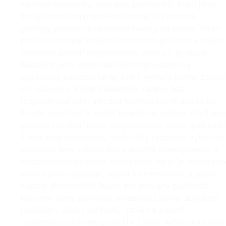
náročné podmínky, jako jsou parkoviště. Práci jsme
zahájili pečlivou přípravou stávajícího povrchu
podlahy pomocí diamantové brusky na beton. Tento
proces odstranil veškeré nerovnosti povrchu a zajistil
dokonalé přilnutí polyureového nátěru k podlaze.
Následně jsme aplikovali bezrozpouštědlový
epoxidový základní nátěr, který vytvořil pevný základ
pro polyureu. Výběr základního nátěru bez
rozpouštědel nám umožnil minimalizovat dopad na
životní prostředí a zvýšit trvanlivost nátěru. Když jsm
pomocí vysokotlakého polyureového stroje aplikovali
2 mm silný polyureový nátěr, díky rychlému vytvrzení
materiálu jsme ušetřili čas a dosáhli homogenního a
bezchybného povrchu. Polyureový nátěr je mimořádn
odolný proti nárazům, oděru a chemikáliím, a proto
nabízel dlouhodobé řešení pro podlahy parkovišť.
Nakonec jsme aplikovali alifatickou barvu, abychom
podlahám dodali estetický vzhled a zajistili
dodatečnou ochranu proti UV záření. Alifatická barva