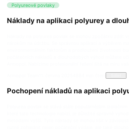
Polyureové povlaky
Náklady na aplikaci polyurey a dlo
Náklady na polyurea povlak se mohou zpočátku zdát vys
nárokům na údržbu. Se správnou aplikací a výběrem mat
environmentálním faktorům a prodloužení životnosti bud
počátečních nákladů a dlouhodobých výhod můžete učinit
Armopol. Nabízíme profesionální řešení šitá na míru va
Armopol Team
11. června 2025
488
4
min čtení
Sdílet
Pochopení nákladů na aplikaci poly
Polyurea povlak se stává stále populárnějším izolační
které tato technologie nabízí, je důležité správně vyho
metodami vyšší. Tyto náklady se mohou lišit v závislost
nutné zohlednit nejen počáteční výdaje, ale také dlou