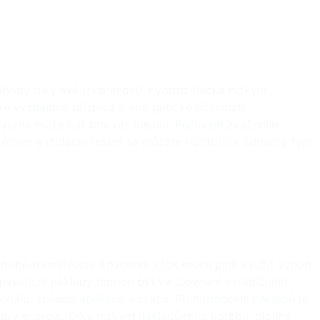
dy díky své trvanlivosti, hydroizolaci a nízkým
ké významně přispívá k energetické účinnosti,
lyurea může být pro vás ideální. Pečlivým zvážením
těrové a izolační řešení se můžete obrátit na odborný tým
odobé trvanlivosti. Abychom však mohli plně využít výhod,
investiční náklady mohou být ve srovnání s tradičními
eriálu, způsob aplikace a práce. Při hodnocení nákladů je
pory energie. Díky nízkým nákladům na údržbu, dlouhé