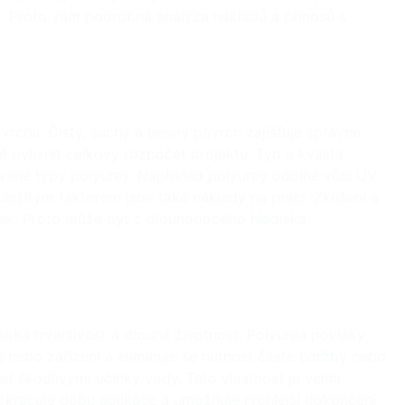
u. Proto vám podrobná analýza nákladů a přínosů s
povrchu. Čistý, suchý a pevný povrch zajišťuje správné
 ovlivnit celkový rozpočet projektu. Typ a kvalita
lované typy polyurey. Například polyurey odolné vůči UV
ležitým faktorem jsou také náklady na práci. Zkušení a
sledek. Proto může být z dlouhodobého hlediska
soká trvanlivost a dlouhá životnost. Polyurea povlaky
ce nebo zařízení a eliminuje se nutnost časté údržby nebo
ed škodlivými účinky vody. Tato vlastnost je velmi
 zkracuje dobu aplikace a umožňuje rychlejší dokončení