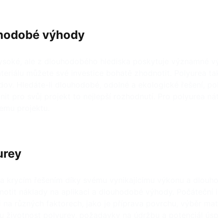
uhodobé výhody
oké, ale z dlouhodobého hlediska poskytuje významné výho
eriálu můžete své investice bohatě zhodnotit. Polyurea ta
ov. Hledáte-li dlouhodobé, odolné a ekologické řešení, po
 pro svůj projekt to nejlepší rozhodnutí. Pro polyurea ná
šemu projektu.
urey
m a krycím řešením díky svému vynikajícímu výkonu a dlouh
dnotit náklady na aplikaci a dlouhodobé výhody. Počáteční 
i na různých faktorech, jako je příprava povrchu, výběr mat
hou životnost polyurey, požadavky na údržbu a potenciál ús