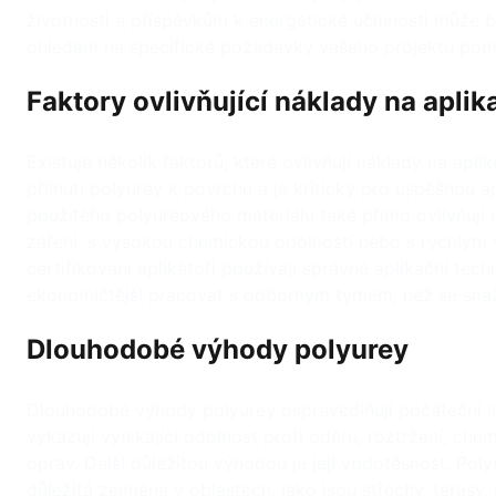
životnosti a příspěvkům k energetické účinnosti může 
ohledem na specifické požadavky vašeho projektu pomů
Faktory ovlivňující náklady na aplik
Existuje několik faktorů, které ovlivňují náklady na apli
přilnutí polyurey k povrchu a je kritický pro úspěšnou 
použitého polyureového materiálu také přímo ovlivňují n
záření, s vysokou chemickou odolností nebo s rychlým 
certifikovaní aplikátoři používají správné aplikační tec
ekonomičtější pracovat s odborným týmem, než se snaži
Dlouhodobé výhody polyurey
Dlouhodobé výhody polyurey ospravedlňují počáteční inve
vykazují vynikající odolnost proti oděru, roztržení, ch
oprav. Další důležitou výhodou je její vodotěsnost. Poly
důležitá zejména v oblastech, jako jsou střechy, teras