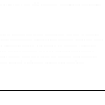
íky formulacím bez VOC (těkavých organických sloučenin)
ktory. Nejprve podrobně vypočítejte náklady na aplikaci.
dnoťte dlouhodobé výhody, které polyurea poskytuje. Mezi
 na opravy. Převeďte tyto výhody na peněžní hodnotu a
á to, že tato investice bude z dlouhodobého hlediska
tanové alternativy mohou být levnější, ale nenabízejí
oměrem nákladů a přínosů s ohledem na specifické