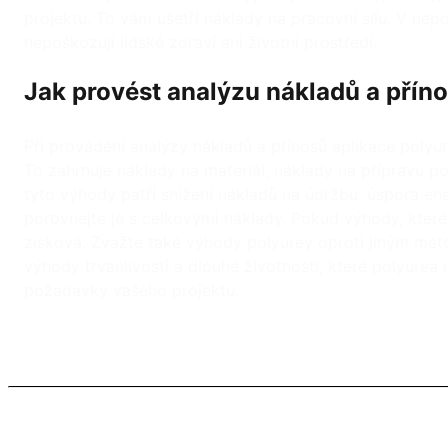
projektu. To vám ušetří náklady na pracovní sílu. V ne
nepoškozují lidské zdraví ani životní prostředí.
Jak provést analýzu nákladů a přín
Při provádění analýzy nákladů a přínosů aplikace polyur
To zahrnuje náklady na materiál, náklady na přípravu p
tyto výhody patří snížení nákladů na údržbu, úspora en
porovnejte je s celkovými náklady. Pokud výhody, které
zisková. Zvažte také výhody polyurey oproti jiným meto
výhody trvanlivosti a dlouhé životnosti, které polyurea
požadavky vašeho projektu.