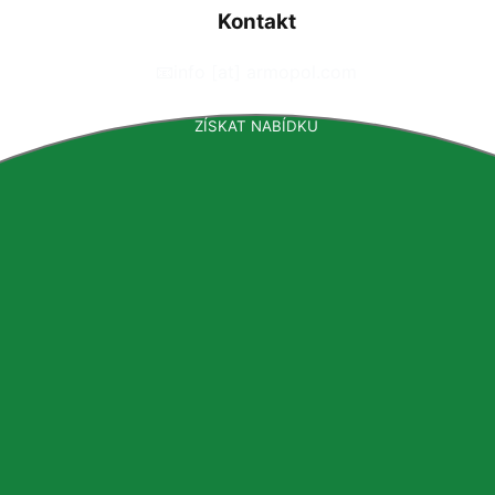
Kontakt
📧
info [at] armopol.com
ZÍSKAT NABÍDKU