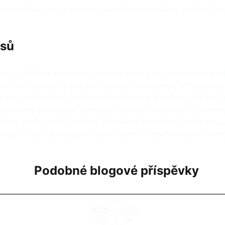
poslední řadě jsou polyurea povlaky ekologickou volbou. D
osů
ey je důležité zohlednit jak krátkodobé, tak dlouhodobé fa
ovrchu, náklady na práci a náklady na vybavení. Poté vyho
ergie, prodloužení životnosti konstrukce a snížení nákladů
 polyurea poskytuje, převyšují náklady na aplikaci, znamen
dám nátěru nebo izolace. Například epoxidové nebo polyure
 nabízí. Proto je důležité vybrat řešení s nejvhodnějším p
Podobné blogové příspěvky