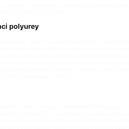
být polyurea z dlouhodobého hlediska ekonomičtější volbo
že učinit správné rozhodnutí.
aci polyurey
kaci polyurey. Jedním z nejdůležitějších je stav a příprava 
aplikaci. Proto mohou náklady na přípravu povrchu významně
áklady. Pro různé oblasti použití existují speciálně formu
vytvrzováním mohou být dražší než standardní aplikace. Dů
hniky, zabraňují plýtvání materiálem a zajišťují kvalitní vý
t udržet nízké náklady na práci.
stiční náklady. Jednou z nejdůležitějších výhod je její vy
emikáliím a UV záření. Tím se prodlužuje životnost konstruk
urea vytváří vodotěsnou bariéru, která chrání konstrukci př
y, bazény a vodní nádrže. Rychlé vytvrzování polyurey navíc