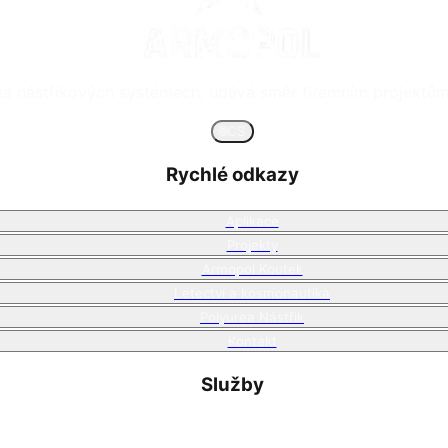
rea nástřikových systémech, udává směr firemním projektům 
🌐
CS
Rychlé odkazy
Aplikace
Projekty
Armopol Koutek
Letectví a kosmonautika
Polyurea Nástřik
Kontakt
Služby