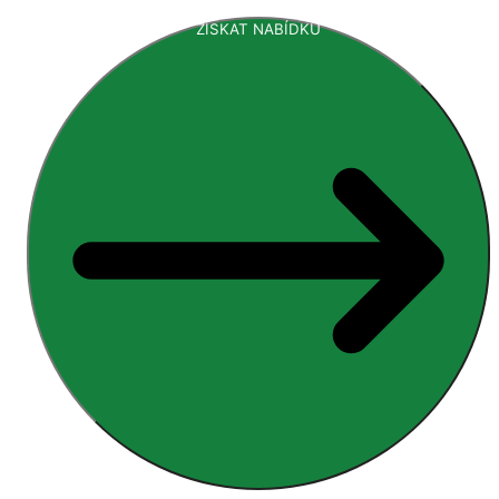
ZÍSKAT NABÍDKU