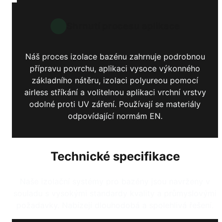
Shrnutí procesu aplikace
Náš proces izolace bazénu zahrnuje podrobnou
přípravu povrchu, aplikaci vysoce výkonného
základního nátěru, izolaci polyureou pomocí
airless stříkání a volitelnou aplikaci vrchní vrstvy
odolné proti UV záření. Používají se materiály
odpovídající normám EN.
Technické specifikace
Naše izolační systémy pro bazény jsou navrženy v
souladu s vysokými standardy kvality a průmyslovými
požadavky. Nabízejí dlouhodobá a spolehlivá řešení.