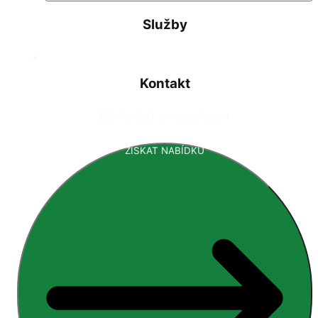
Služby
Kontakt
📧
info [at] armopol.com
ZÍSKAT NABÍDKU