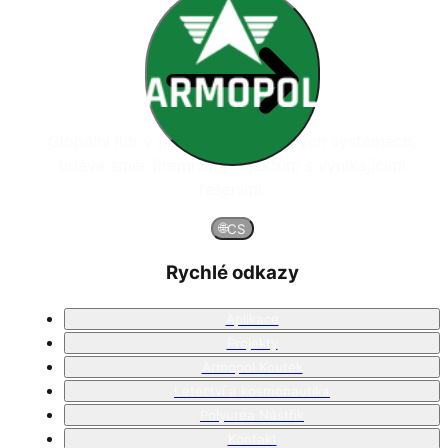
Globální lídr v polyurea nástřikových systémech,
udává směr firemním projektům s vynikajícími
řešeními.
🌐
CS
Rychlé odkazy
Aplikace
Projekty
Armopol Koutek
Letectví a kosmonautika
Polyurea Nástřik
Kontakt