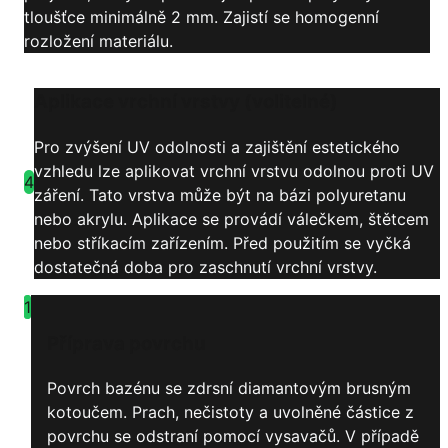
tloušťce minimálně 2 mm. Zajistí se homogenní
rozložení materiálu.
Aplikace vrchní vrstvy (volitelné)
Pro zvýšení UV odolnosti a zajištění estetického
vzhledu lze aplikovat vrchní vrstvu odolnou proti UV
4
záření. Tato vrstva může být na bázi polyuretanu
nebo akrylu. Aplikace se provádí válečkem, štětcem
nebo stříkacím zařízením. Před použitím se vyčká
dostatečná doba pro zaschnutí vrchní vrstvy.
1
Příprava povrchu
Povrch bazénu se zdrsní diamantovým brusným
kotoučem. Prach, nečistoty a uvolněné částice z
povrchu se odstraní pomocí vysavačů. V případě