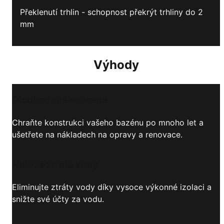
Překlenutí trhlin - schopnost překrýt trhliny do 2
mm
Výhody
Dlouhodobá ochrana
Chraňte konstrukci vašeho bazénu po mnoho let a
ušetřete na nákladech na opravy a renovace.
Nulová ztráta vody
Eliminujte ztráty vody díky vysoce výkonné izolaci a
snižte své účty za vodu.