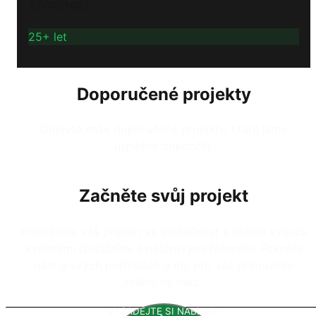
Životnost
25+ let
Doporučené projekty
Objevte naše doporučené projekty, které jsme
úspěšně dokončili.
Začněte svůj projekt
Proměňme váš projekt ve skutečnost s našimi vysoce
kvalitními izolačními a nátěrovými řešeními. Řekněte
nám o svých potřebách a my pro vás připravíme
řešení na míru.
VYŽÁDEJTE SI NABÍDKU