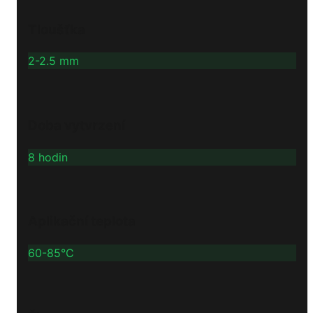
Tloušťka
2-2.5 mm
Doba vytvrzení
8 hodin
Aplikační teplota
60-85°C