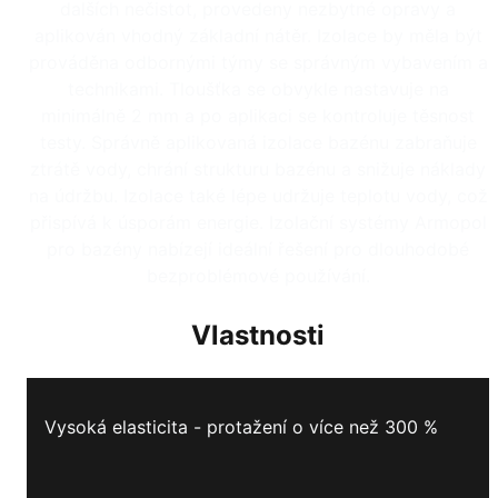
dalších nečistot, provedeny nezbytné opravy a
aplikován vhodný základní nátěr. Izolace by měla být
prováděna odbornými týmy se správným vybavením a
technikami. Tloušťka se obvykle nastavuje na
minimálně 2 mm a po aplikaci se kontroluje těsnost
testy. Správně aplikovaná izolace bazénu zabraňuje
ztrátě vody, chrání strukturu bazénu a snižuje náklady
na údržbu. Izolace také lépe udržuje teplotu vody, což
přispívá k úsporám energie. Izolační systémy Armopol
pro bazény nabízejí ideální řešení pro dlouhodobé
bezproblémové používání.
Vlastnosti
Vysoká elasticita - protažení o více než 300 %