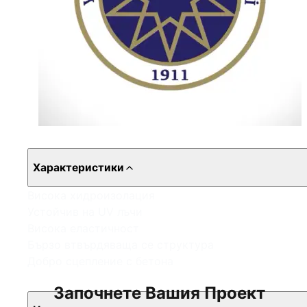
Характеристики
Висока хидроизолация
Устойчив на UV лъчи
Висока еластичност
Бързо втвърдяваща се структура
Добро сцепление с бетона
Започнете Вашия Проект