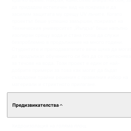
кратко време. Накрая, нанесохме алифатна боя, за
да придадем естетичен вид на покрива и да
засилим защитата му срещу UV лъчите. Когато
проектът беше успешно завършен, покривът на
Техническия университет „Йълдъз“ беше напълно
изолиран срещу вода и стана готов да служи
безпроблемно в продължение на много години.
Студентите и преподавателите вече щяха да мога
да продължат обучението си без да се притеснява
за течове на вода. Този проект е един от най-
добрите примери за това как могат да бъдат
създадени трайни решения с правилния избор на
материали и стриктното прилагане.
Предизвикателства
Хидроизолация на голяма площ