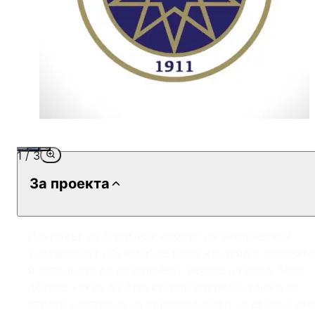
1
/
3
За проекта
Покривът на огромния кампус на Техническия
университет „Йълдъз“ се беше износил с годините
и започнаха да се появяват течове на вода. Това
доведе както до структурни повреди, така и се
отрази негативно на образованието на студентите