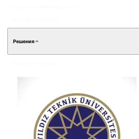
Стара бетонна повърхност
Доставка навреме
Решения
Покрив на кампуса