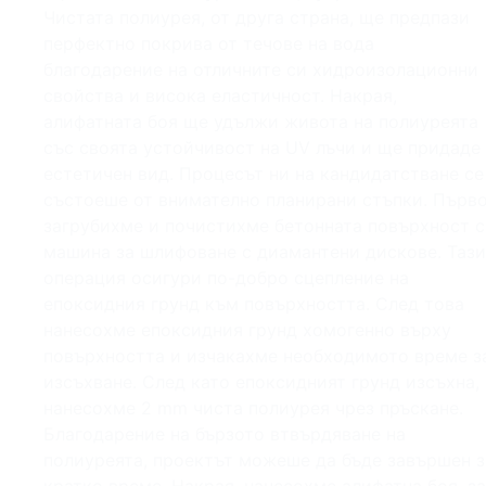
Чистата полиурея, от друга страна, ще предпази
перфектно покрива от течове на вода
благодарение на отличните си хидроизолационни
свойства и висока еластичност. Накрая,
алифатната боя ще удължи живота на полиуреята
със своята устойчивост на UV лъчи и ще придаде
естетичен вид. Процесът ни на кандидатстване се
състоеше от внимателно планирани стъпки. Първо
загрубихме и почистихме бетонната повърхност с
машина за шлифоване с диамантени дискове. Тази
операция осигури по-добро сцепление на
епоксидния грунд към повърхността. След това
нанесохме епоксидния грунд хомогенно върху
повърхността и изчакахме необходимото време з
изсъхване. След като епоксидният грунд изсъхна,
нанесохме 2 mm чиста полиурея чрез пръскане.
Благодарение на бързото втвърдяване на
полиуреята, проектът можеше да бъде завършен з