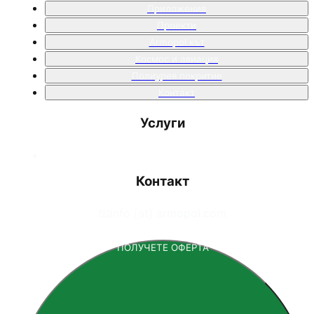
Приложения
Проекти
Armopol кът
Космос и авиация
Полиурея покритие
Контакт
Услуги
Контакт
📧
info [at] armopol.com
ПОЛУЧЕТЕ ОФЕРТА