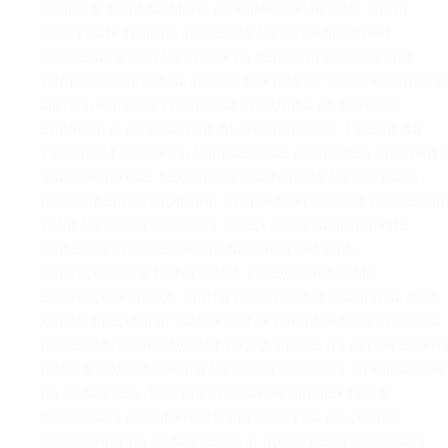
Точно в този момент се намесихме ние, за да
осигурим трайно решение на този проблем.
Основната цел на проекта беше да се осигури
хидроизолация на целия покрив от 1000 квадратн
метра, като се предпази сградата от външни
влияния и се осигури дълготрайност. Преди да
започнем проекта, направихме подробен преглед 
анализирахме текущото състояние на покрива.
Бяха идентифицирани стари покрития и повреден
зони на повърхността. След това направихме
щателно проучване, за да изберем най-
подходящите материали. Предпочетохме
епоксиден грунд, чиста полиурея и алифатна боя,
които предлагат високоефективни и дълготрайни
решения. Епоксидният грунд щеше да играе важн
роля в подготовката на повърхността за нанасяне
на полиурея. Той ще проникне перфектно в
бетонната повърхност, ще осигури по-добро
сцепление на полиуреята и ще укрепи основата.