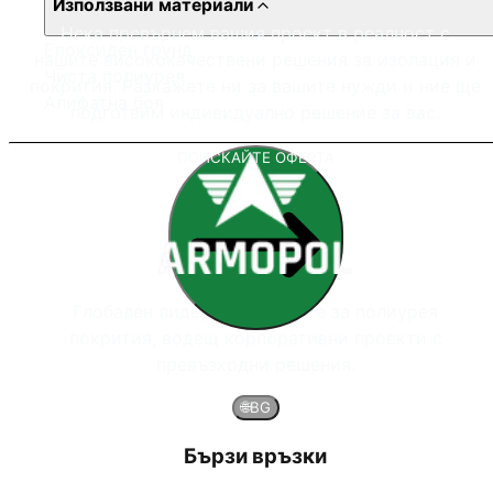
Използвани материали
Нека превърнем вашия проект в реалност с
Епоксиден грунд
нашите висококачествени решения за изолация и
Чиста полиурея
покрития. Разкажете ни за вашите нужди и ние ще
Алифатна боя
подготвим индивидуално решение за вас.
ПОИСКАЙТЕ ОФЕРТА
Глобален лидер в системите за полиурея
покрития, водещ корпоративни проекти с
превъзходни решения.
🌐
BG
Бързи връзки