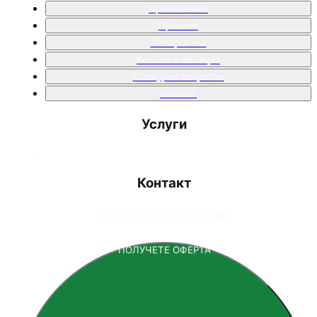
Приложения
Проекти
Armopol кът
Космос и авиация
Полиурея покритие
Контакт
Услуги
Контакт
📧
info [at] armopol.com
ПОЛУЧЕТЕ ОФЕРТА