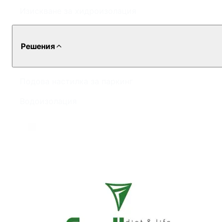
Изискване за хидроизолация
Решения
Подова настилка за паркинг
Водоизолация