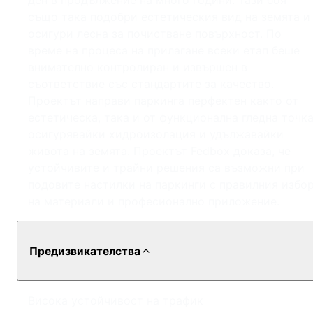
ден в продължение на много години. Тази боя
също така подобри естетическия вид на земята и
осигури лесна за почистване повърхност. По
време на процеса на прилагане всеки етап беше
внимателно контролиран и извършен в
съответствие със стандартите за качество.
Проектът направи паркинга перфектен както от
естетическа, така и от функционална гледна точка
осигурявайки хидроизолация и удължавайки
живота на земята. Проектът Fedbox доказа, че
устойчивите и трайни решения са възможни при
подовите настилки на паркинги с правилния избо
на материали и професионално приложение.
Предизвикателства
Висока устойчивост на трафик