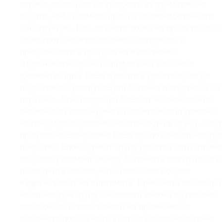
страна, за защита от вредното въздействие на
водата, най-големият враг на стоманобетонните
конструкции. Най-важната точка на проекта беше
качеството на използваните материали и
прецизността в процеса на изпълнение.
Първоначално ръчна шлифовъчна машина с
диамантен връх беше пусната в действие, за да
подготви съществуващата бетонна повърхност на
паркинга. Тази операция беше от жизненоважно
значение за изглаждане на земята и осигуряване
на по-добро сцепление на епоксидния грунд. След
процеса на шлифоване беше приложено епоксидн
покритие. Епоксидният грунд действа като отличе
свързващ елемент между бетонната повърхност и
последните слоеве, като повишава общата
издръжливост на системата. Причината за избора
на епоксиден грунд е неговата висока адхезивна
способност и запълването на празнините в
бетонната повърхност, което създава хомогенна