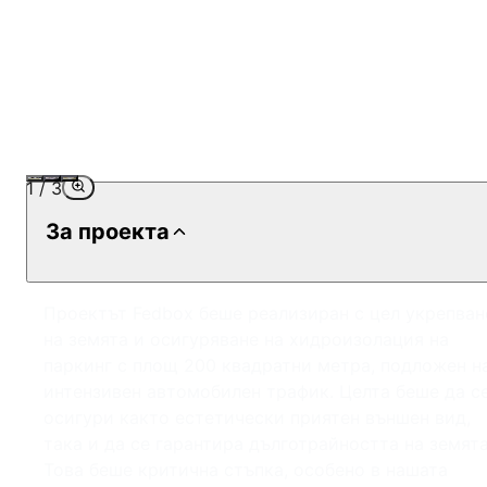
1
/
3
За проекта
Проектът Fedbox беше реализиран с цел укрепван
на земята и осигуряване на хидроизолация на
паркинг с площ 200 квадратни метра, подложен н
интензивен автомобилен трафик. Целта беше да с
осигури както естетически приятен външен вид,
така и да се гарантира дълготрайността на земята
Това беше критична стъпка, особено в нашата