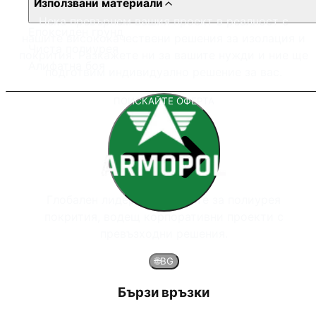
Използвани материали
Нека превърнем вашия проект в реалност с
Епоксиден грунд
нашите висококачествени решения за изолация и
Чиста полиурея
покрития. Разкажете ни за вашите нужди и ние ще
Алифатна боя
подготвим индивидуално решение за вас.
ПОИСКАЙТЕ ОФЕРТА
Глобален лидер в системите за полиурея
покрития, водещ корпоративни проекти с
превъзходни решения.
🌐
BG
Бързи връзки