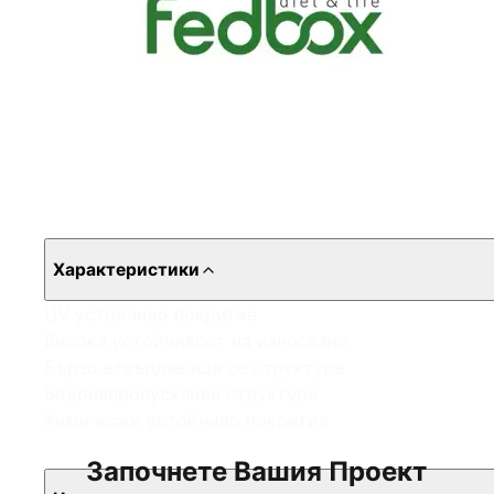
Характеристики
UV устойчиво покритие
Висока устойчивост на износване
Бързо втвърдяваща се структура
Водонепропусклива структура
Химически устойчиво покритие
Започнете Вашия Проект