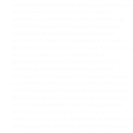
основа. След изсъхването на грунда дойде ред на
най-критичната фаза на проекта, а именно
нанасянето на чиста полиурея с дебелина 2 мм.
Чистата полиурея беше предпочитана поради
изключителната си физическа и химическа
устойчивост, бързото втвърдяване и отличните
хидроизолационни характеристики. Този материа
предпази земята от интензивността на
автомобилния трафик, химикали като масло,
бензин и променливи атмосферни условия.
Прилагането на полиурея чрез пръскане осигури
създаването на безшевна, монолитна повърхност,
като по този начин се сведе до минимум рискът о
проникване на вода. Накрая върху повърхността
беше нанесена алифатна боя. Благодарение на
високата си устойчивост на UV лъчи и
стабилността на цвета, алифатната боя помогна н
земята да запази външния си вид като в първия